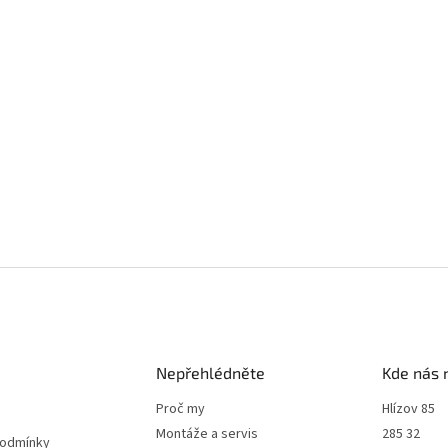
Nepřehlédněte
Kde nás 
Proč my
Hlízov 85
Montáže a servis
285 32
podmínky