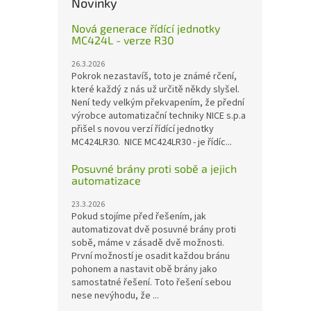
Novinky
Nová generace řídící jednotky
MC424L - verze R30
26.3.2026
Pokrok nezastavíš, toto je známé rčení,
které každý z nás už určitě někdy slyšel.
Není tedy velkým překvapením, že přední
výrobce automatizační techniky NICE s.p.a
přišel s novou verzí řídící jednotky
MC424LR30. NICE MC424LR30 - je řídíc...
Posuvné brány proti sobě a jejich
automatizace
23.3.2026
Pokud stojíme před řešením, jak
automatizovat dvě posuvné brány proti
sobě, máme v zásadě dvě možnosti.
První možností je osadit každou bránu
pohonem a nastavit obě brány jako
samostatné řešení. Toto řešení sebou
nese nevýhodu, že ...