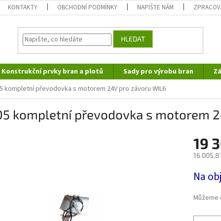
KONTAKTY
OBCHODNÍ PODMÍNKY
NAPIŠTE NÁM
ZPRACOV
HLEDAT
Konstrukční prvky bran a plotů
Sady pro výrobu bran
Zá
 kompletní převodovka s motorem 24V pro závoru WIL6
5 kompletní převodovka s motorem 2
19 
16 005,8
Měrná
Na ob
cena:
Můžeme d