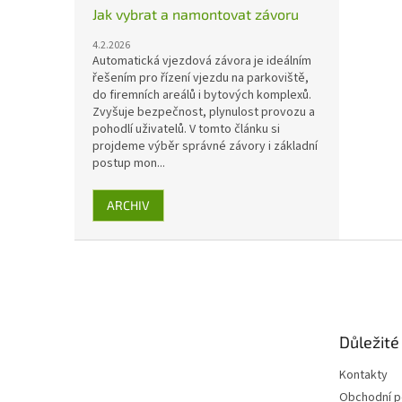
Jak vybrat a namontovat závoru
4.2.2026
Automatická vjezdová závora je ideálním
řešením pro řízení vjezdu na parkoviště,
do firemních areálů i bytových komplexů.
Zvyšuje bezpečnost, plynulost provozu a
pohodlí uživatelů. V tomto článku si
projdeme výběr správné závory i základní
postup mon...
ARCHIV
Z
á
p
a
t
Důležité
í
Kontakty
Obchodní 