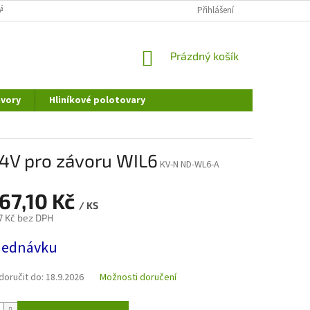
ÁNÍ OSOBNÍCH ÚDAJŮ
DOPRAVA A PLATBA
Přihlášení
REKLAMAČNÍ ŘÁD
NÁKUPNÍ
Prázdný košík
KOŠÍK
vory
Hliníkové polotovary
4V pro závoru WIL6
KV-N ND-WL6-A
367,10 Kč
/ KS
7 Kč bez DPH
jednávku
oručit do:
18.9.2026
Možnosti doručení