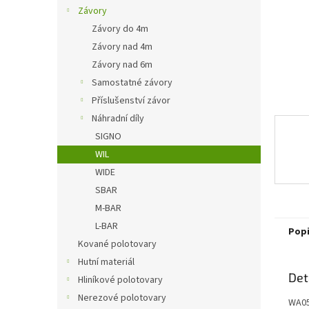
n
Závory
e
Závory do 4m
l
Závory nad 4m
Závory nad 6m
Samostatné závory
Příslušenství závor
Náhradní díly
SIGNO
WIL
WIDE
SBAR
M-BAR
L-BAR
Pop
Kované polotovary
Hutní materiál
Det
Hliníkové polotovary
Nerezové polotovary
WA05