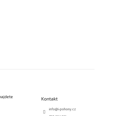
najdete
Kontakt
info
@
i-pohony.cz