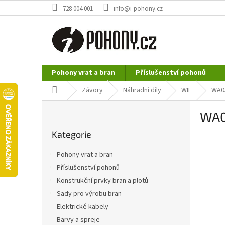
Přejít
728 004 001
info@i-pohony.cz
na
obsah
Pohony vrat a bran
Příslušenství pohonů
Nerezové polotovary
Hutní materiál
Domů
Závory
Náhradní díly
WIL
WA05
P
WA0
o
Přeskočit
s
Kategorie
kategorie
t
r
Pohony vrat a bran
a
Příslušenství pohonů
n
Konstrukční prvky bran a plotů
n
í
Sady pro výrobu bran
p
Elektrické kabely
a
Barvy a spreje