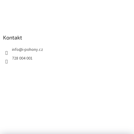
Kontakt
info
@
i-pohony.cz
728 004 001