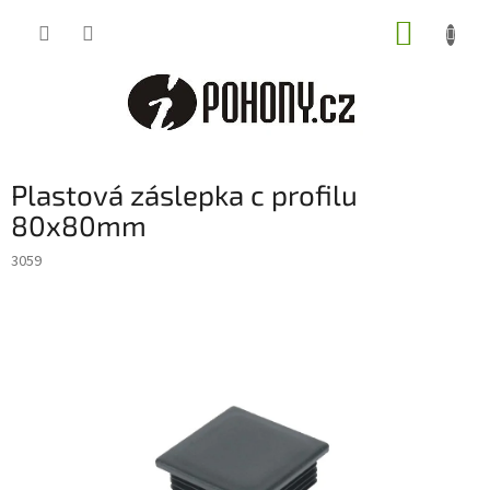
Přejít
NÁKUP
na
obsah
KOŠÍK
Plastová záslepka c profilu
80x80mm
3059