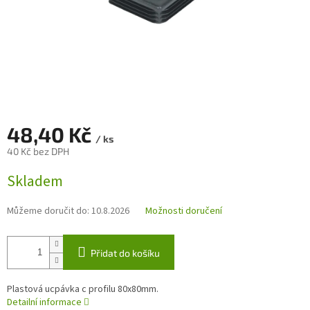
48,40 Kč
/ ks
40 Kč bez DPH
Měrná
Skladem
cena:
Můžeme doručit do:
10.8.2026
Možnosti doručení
Přidat do košíku
Plastová ucpávka c profilu 80x80mm.
Detailní informace