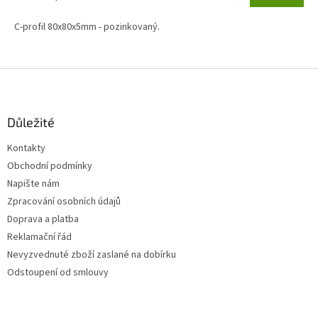
C-profil 80x80x5mm - pozinkovaný.
Z
á
p
a
Důležité
t
Kontakty
í
Obchodní podmínky
Napište nám
Zpracování osobních údajů
Doprava a platba
Reklamační řád
Nevyzvednuté zboží zaslané na dobírku
Odstoupení od smlouvy