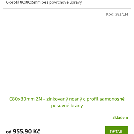
C-profil 80x80x5mm bez povrchové úpravy
Kód:
381/1M
C80x80mm ZN - zinkovaný nosný c profil samonosné
posuvné brány
Skladem
955,90 Kč
od
DETAIL