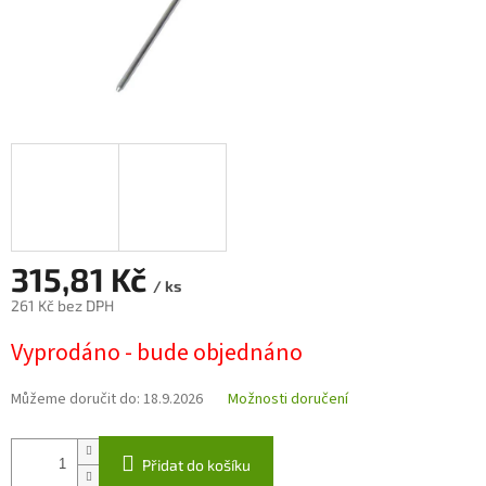
315,81 Kč
/ ks
261 Kč bez DPH
Měrná
Vyprodáno - bude objednáno
cena:
Můžeme doručit do:
18.9.2026
Možnosti doručení
Přidat do košíku