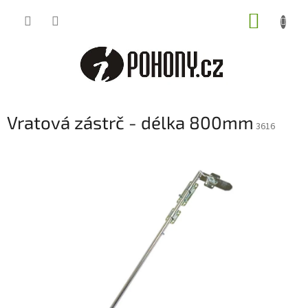
Přejít
NÁKUP
na
obsah
KOŠÍK
Vratová zástrč - délka 800mm
3616