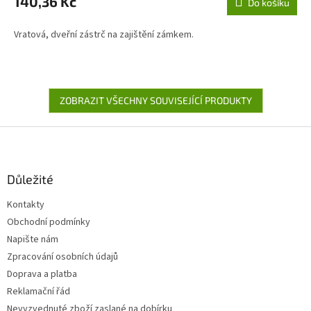
140,36 Kč
Do košíku
Vratová, dveřní zástrč na zajištění zámkem.
ZOBRAZIT VŠECHNY SOUVISEJÍCÍ PRODUKTY
Z
á
p
a
Důležité
t
Kontakty
í
Obchodní podmínky
Napište nám
Zpracování osobních údajů
Doprava a platba
Reklamační řád
Nevyzvednuté zboží zaslané na dobírku