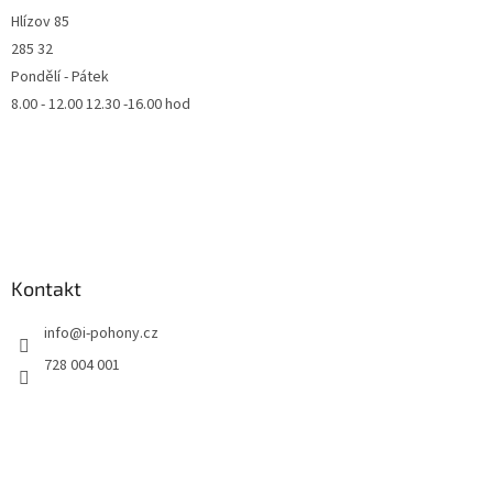
Hlízov 85
285 32
Pondělí - Pátek
8.00 - 12.00 12.30 -16.00 hod
Kontakt
info
@
i-pohony.cz
728 004 001