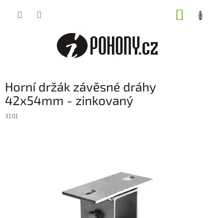
Přejít
NÁKUP
na
obsah
KOŠÍK
Horní držák závěsné dráhy
42x54mm - zinkovaný
3101