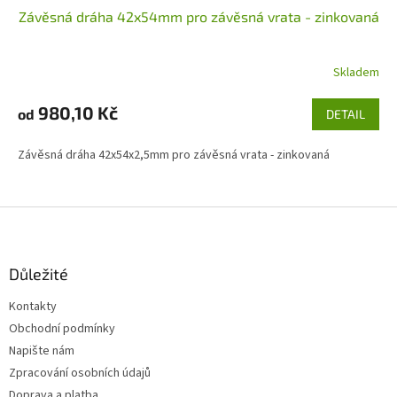
Závěsná dráha 42x54mm pro závěsná vrata - zinkovaná
Skladem
980,10 Kč
od
DETAIL
Závěsná dráha 42x54x2,5mm pro závěsná vrata - zinkovaná
Z
á
p
a
Důležité
t
Kontakty
í
Obchodní podmínky
Napište nám
Zpracování osobních údajů
Doprava a platba