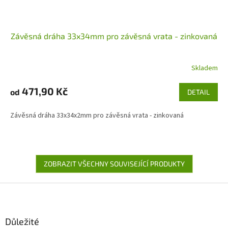
Závěsná dráha 33x34mm pro závěsná vrata - zinkovaná
Skladem
471,90 Kč
od
DETAIL
Závěsná dráha 33x34x2mm pro závěsná vrata - zinkovaná
ZOBRAZIT VŠECHNY SOUVISEJÍCÍ PRODUKTY
Z
á
p
a
Důležité