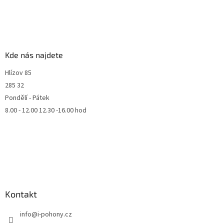
Kde nás najdete
Hlízov 85
285 32
Pondělí - Pátek
8.00 - 12.00 12.30 -16.00 hod
Kontakt
info
@
i-pohony.cz