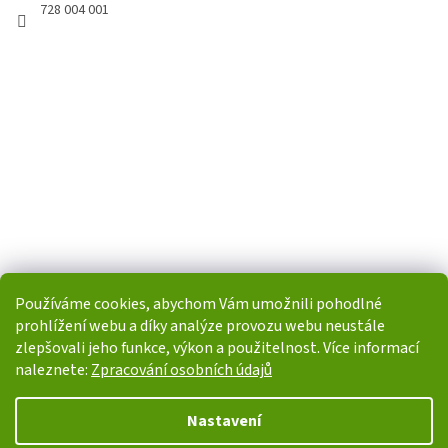
728 004 001
Používáme cookies, abychom Vám umožnili pohodlné
prohlížení webu a díky analýze provozu webu neustále
zlepšovali jeho funkce, výkon a použitelnost. Více informací
naleznete:
Zpracování osobních údajů
Vytvořil Shoptet
Nastavení