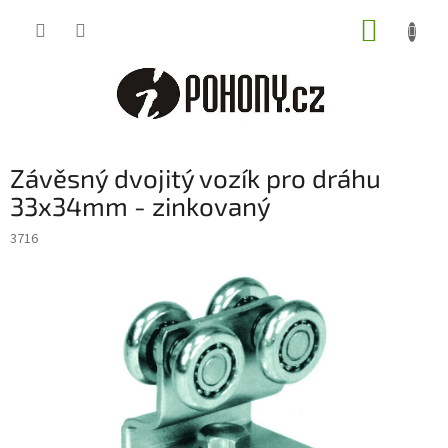
Přejít
NÁKUP
na
obsah
KOŠÍK
Závěsný dvojitý vozík pro dráhu
33x34mm - zinkovaný
3716