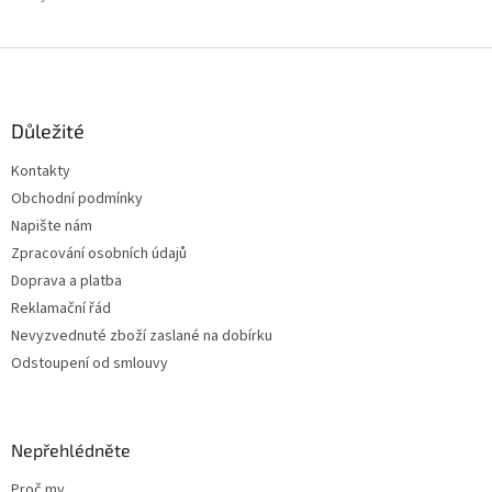
Z
á
p
a
Důležité
t
Kontakty
í
Obchodní podmínky
Napište nám
Zpracování osobních údajů
Doprava a platba
Reklamační řád
Nevyzvednuté zboží zaslané na dobírku
Odstoupení od smlouvy
Nepřehlédněte
Proč my