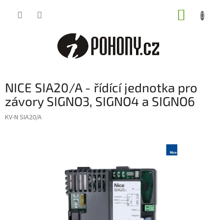
Přejít
NÁKUP
na
obsah
KOŠÍK
NICE SIA20/A - řídící jednotka pro
závory SIGNO3, SIGNO4 a SIGNO6
KV-N SIA20/A