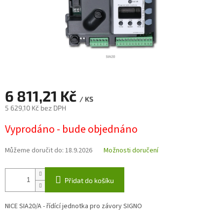
6 811,21 Kč
/ KS
5 629,10 Kč bez DPH
Měrná
Vyprodáno - bude objednáno
cena:
Můžeme doručit do:
18.9.2026
Možnosti doručení
Přidat do košíku
NICE SIA20/A - řídící jednotka pro závory SIGNO