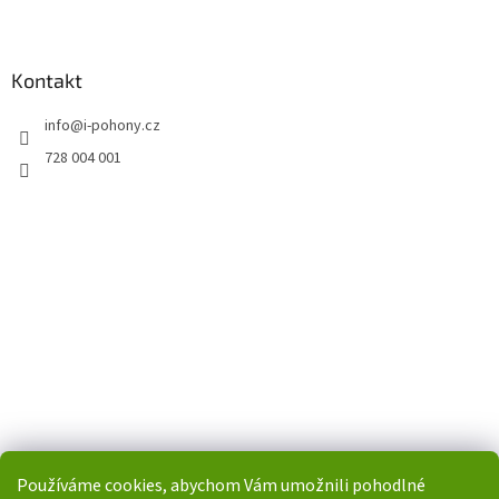
Kontakt
info
@
i-pohony.cz
728 004 001
Používáme cookies, abychom Vám umožnili pohodlné