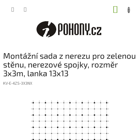
Přejít
NÁKUP
na
obsah
KOŠÍK
Montážní sada z nerezu pro zelenou
stěnu, nerezové spojky, rozměr
3x3m, lanka 13x13
KV-E-4ZS-3X3NX