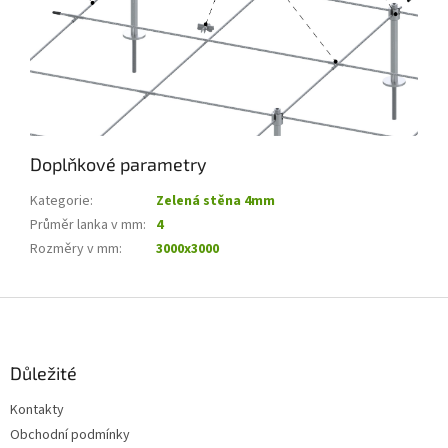
Doplňkové parametry
Kategorie
:
Zelená stěna 4mm
Průměr lanka v mm
:
4
Rozměry v mm
:
3000x3000
Z
á
p
a
Důležité
t
Kontakty
í
Obchodní podmínky