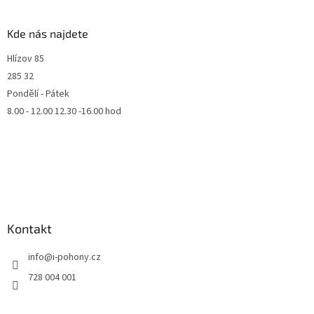
Kde nás najdete
Hlízov 85
285 32
Pondělí - Pátek
8.00 - 12.00 12.30 -16.00 hod
Kontakt
info
@
i-pohony.cz
728 004 001