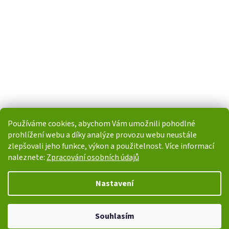
Používáme cookies, abychom Vám umožnili pohodlné
prohlížení webu a díky analýze provozu webu neustále
zlepšovali jeho funkce, výkon a použitelnost. Více informací
naleznete:
Zpracování osobních údajů
Vytvořil Shoptet
Nastavení
Copyright 2026
i-POHONY.cz
. Všechna práva vyhrazena.
Upravit
Souhlasím
nastavení cookies