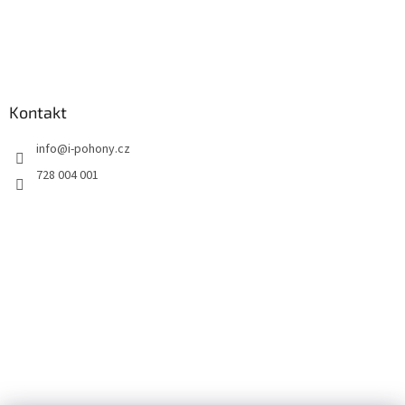
Kontakt
info
@
i-pohony.cz
728 004 001