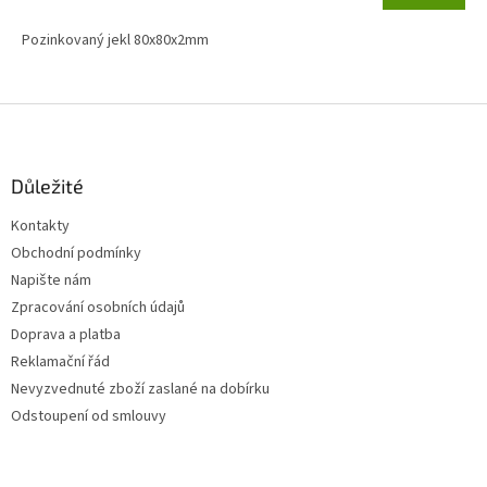
Pozinkovaný jekl 80x80x2mm
Z
á
p
a
Důležité
t
Kontakty
í
Obchodní podmínky
Napište nám
Zpracování osobních údajů
Doprava a platba
Reklamační řád
Nevyzvednuté zboží zaslané na dobírku
Odstoupení od smlouvy