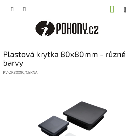
Přejít
NÁKUP
na
obsah
KOŠÍK
Plastová krytka 80x80mm - různé
barvy
KV-ZK80X80/CERNA