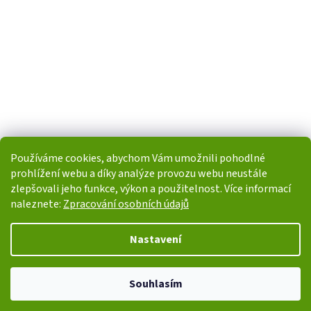
Používáme cookies, abychom Vám umožnili pohodlné
prohlížení webu a díky analýze provozu webu neustále
zlepšovali jeho funkce, výkon a použitelnost. Více informací
naleznete:
Zpracování osobních údajů
Vytvořil Shoptet
Nastavení
Copyright 2026
i-POHONY.cz
. Všechna práva vyhrazena.
Upravit
Souhlasím
nastavení cookies