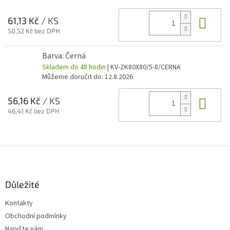
Do 
61,13 Kč
/ KS
50,52 Kč bez DPH
Barva: Černá
Skladem do 48 hodin
| KV-ZK80X80/5-8/CERNA
Můžeme doručit do:
12.8.2026
Do 
56,16 Kč
/ KS
46,41 Kč bez DPH
Z
á
p
a
Důležité
t
Kontakty
í
Obchodní podmínky
Napište nám