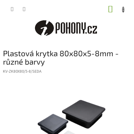
Přejít
NÁKUP
na
obsah
KOŠÍK
Plastová krytka 80x80x5-8mm -
různé barvy
KV-ZK80X80/5-8/SEDA