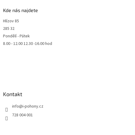
Kde nás najdete
Hlízov 85
285 32
Pondělí - Pátek
8.00 - 12.00 12.30 -16.00 hod
Kontakt
info
@
i-pohony.cz
728 004 001