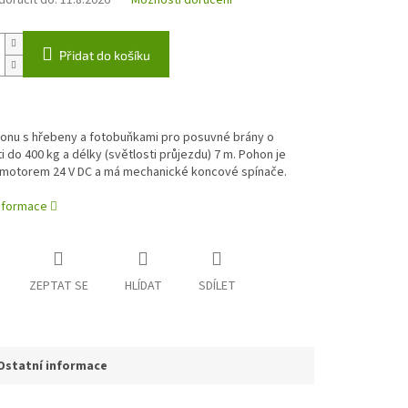
oručit do:
11.8.2026
Možnosti doručení
Přidat do košíku
onu s hřebeny a fotobuňkami pro posuvné brány o
 do 400 kg a délky (světlosti průjezdu) 7 m. Pohon je
motorem 24 V DC a má mechanické koncové spínače.
informace
ZEPTAT SE
HLÍDAT
SDÍLET
Ostatní informace