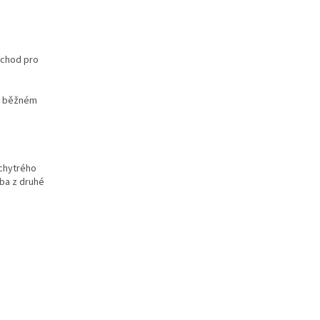
ůchod pro
ři běžném
chytrého
ba z druhé