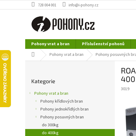
Přejít
728 004 001
info@i-pohony.cz
na
obsah
Pohony vrat a bran
Příslušenství pohonů
Nerezové polotovary
Hutní materiál
Domů
Pohony vrat a bran
Pohony posuvných br
P
ROA
o
Přeskočit
s
400
Kategorie
kategorie
t
3019
r
Pohony vrat a bran
a
Pohony křídlových bran
n
Pohony jednokřídlých bran
n
í
Pohony posuvných bran
p
do 300kg
a
do 400kg