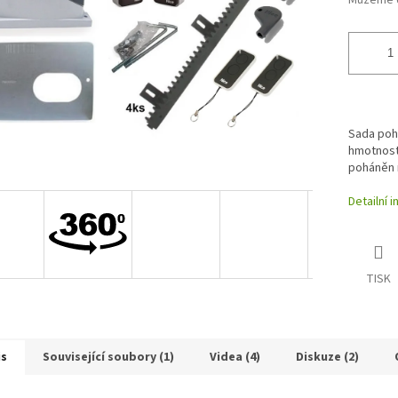
Můžeme d
Sada poh
hmotnosti
poháněn 
Detailní 
TISK
is
Související soubory (1)
Videa (4)
Diskuze (2)