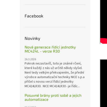
Facebook
Novinky
Nová generace řídící jednotky
MC424L - verze R30
26.3.2026
Pokrok nezastavíš, toto je známé rčení,
které každý z nás už určitě někdy slyšel.
Není tedy velkým překvapením, že přední
výrobce automatizační techniky NICE s.p.a
přišel s novou verzí řídící jednotky
MC424LR30. NICE MC424LR30 - je řídíc...
Posuvné brány proti sobě a jejich
automatizace