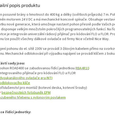
ailní popis produktu
n posuvné brány o hmotnost do 400 kg a délky (světlosti průjezdu) 7 m. Po
něn motorem 24 V DC a má mechanické koncové spínače. Obsahuje vestavě
otku nové generace, která umožnuje nastavit pohon přesně podle Vašich 
c disponuje velkým množstvím pokročilých programovatelných funkcí. Na říd
tce je integrován univerzální rádiový přijímač pro kódování FLO a FLOR. Pr
nu lze použít všechny dálkové ovladače od firmy Nice včetně Nice Way.
ojení pohonu do el. sítě 230V se provádí 3-žilovým kabelem přímo na svorko
nu. Mechanické odblokování při výpadku napájení se provádí klíčem z boku
ástí sady jsou:
 pohon ROAD400 se zabudovanou řídící jednotkou
RBA4R10
 integrovaného přijímače pro kódování FLO a FLOR
dvoukanálového ovladače era INTI
odblokovacího klíče
 příslušenství pro montáž (kotevní deska, kotevní šrouby)
r
bezpečnostních fotobuněk EPM
ozubeného hřebenu s nylonovým povlakem
ce řídící jednotky: