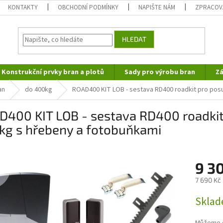
KONTAKTY
OBCHODNÍ PODMÍNKY
NAPIŠTE NÁM
ZPRACOV
HLEDAT
Konstrukční prvky bran a plotů
Sady pro výrobu bran
Zá
an
do 400kg
ROAD400 KIT LOB - sestava RD400 roadkit pro pos
D400 KIT LOB - sestava RD400 roadkit
kg s hřebeny a fotobuňkami
9 3
7 690 Kč
Měrná
Skla
cena: