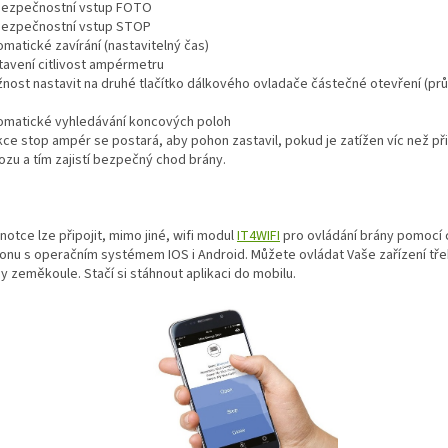
 bezpečnostní vstup FOTO
 bezpečnostní vstup STOP
omatické zavírání (nastavitelný čas)
stavení citlivost ampérmetru
žnost nastavit na druhé tlačítko dálkového ovladače částečné otevření (pr
tomatické vyhledávání koncových poloh
nkce stop ampér se postará, aby pohon zastavil, pokud je zatížen víc než p
ozu a tím zajistí bezpečný chod brány.
notce lze připojit, mimo jiné, wifi modul
IT4WIFI
pro ovládání brány pomocí 
fonu s operačním systémem IOS i Android. Můžete ovládat Vaše zařízení tře
y zeměkoule. Stačí si stáhnout aplikaci do mobilu.