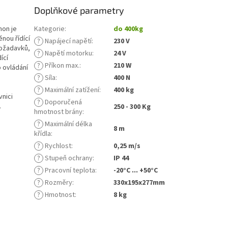
Doplňkové parametry
hon je
Kategorie
:
do 400kg
nou řídící
?
Napájecí napětí
:
230 V
požadavků,
?
Napětí motorku
:
24 V
ící
?
Příkon max.
:
210 W
o ovládání
?
Síla
:
400 N
?
Maximální zatížení
:
400 kg
vnici
?
Doporučená
.
250 - 300 Kg
hmotnost brány
:
?
Maximální délka
8 m
křídla
:
?
Rychlost
:
0,25 m/s
?
Stupeň ochrany
:
IP 44
?
Pracovní teplota
:
-20°C ... +50°C
?
Rozměry
:
330x195x277mm
?
Hmotnost
:
8 kg