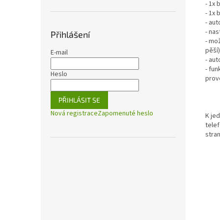
- 1x
- 1x
- aut
- na
Přihlášení
- mo
pěší)
E-mail
- au
- fu
Heslo
prov
PŘIHLÁSIT SE
Nová registrace
Zapomenuté heslo
K jed
tele
stran