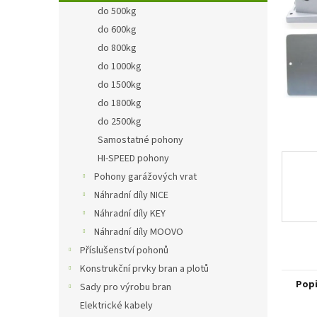
n
do 500kg
e
do 600kg
l
do 800kg
do 1000kg
do 1500kg
do 1800kg
do 2500kg
Samostatné pohony
HI-SPEED pohony
Pohony garážových vrat
Náhradní díly NICE
Náhradní díly KEY
Náhradní díly MOOVO
Příslušenství pohonů
Konstrukční prvky bran a plotů
Pop
Sady pro výrobu bran
Elektrické kabely