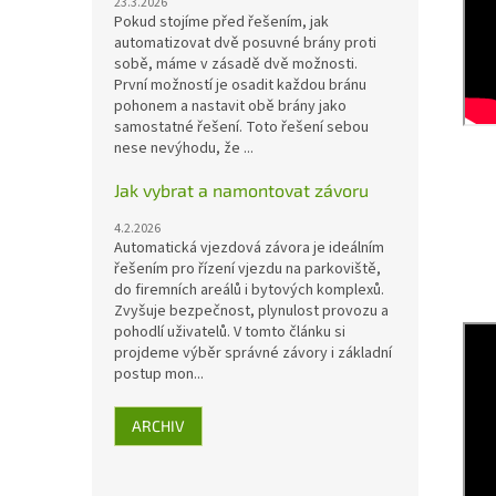
23.3.2026
Pokud stojíme před řešením, jak
automatizovat dvě posuvné brány proti
sobě, máme v zásadě dvě možnosti.
První možností je osadit každou bránu
pohonem a nastavit obě brány jako
samostatné řešení. Toto řešení sebou
nese nevýhodu, že ...
Jak vybrat a namontovat závoru
4.2.2026
Automatická vjezdová závora je ideálním
řešením pro řízení vjezdu na parkoviště,
do firemních areálů i bytových komplexů.
Zvyšuje bezpečnost, plynulost provozu a
pohodlí uživatelů. V tomto článku si
projdeme výběr správné závory i základní
postup mon...
ARCHIV