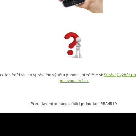
cete vědět více o správném výběru pohonu, přečtěte si:
Správný výběr po
posuvnou bránu.
Představení pohonu s řídící jednotkou RBA4R10