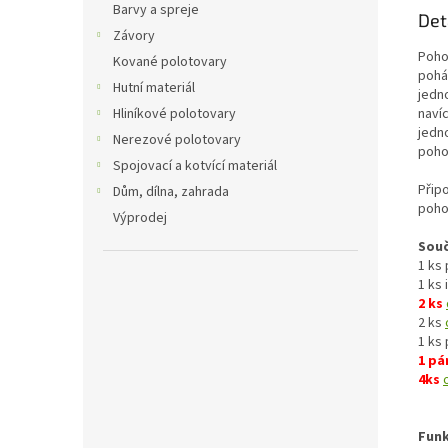
Barvy a spreje
Det
Závory
Poho
Kované polotovary
pohá
Hutní materiál
jedn
Hliníkové polotovary
naví
jedno
Nerezové polotovary
poho
Spojovací a kotvící materiál
Přip
Dům, dílna, zahrada
poho
Výprodej
Souč
1 ks
1 ks
2 ks
2 ks
1 ks
1 pá
4ks
Funk