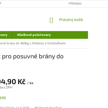
ÁNÍ OSOBNÍCH ÚDAJŮ
DOPRAVA A PLATBA
Přihlášení
REKLAMAČNÍ ŘÁD
NÁKUPNÍ
Prázdný košík
KOŠÍK
vory
Hliníkové polotovary
uvné brány do 400kg s hřebeny a fotobuňkami
 pro posuvné brány do
04,90 Kč
/ ks
 bez DPH
dem