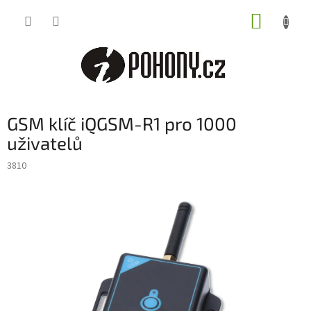
Přejít
NÁKUP
na
obsah
KOŠÍK
GSM klíč iQGSM-R1 pro 1000
uživatelů
3810