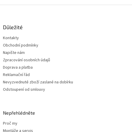
Z
á
p
a
Důležité
t
Kontakty
í
Obchodní podmínky
Napište nám
Zpracování osobních údajů
Doprava a platba
Reklamační řád
Nevyzvednuté zboží zaslané na dobírku
Odstoupení od smlouvy
Nepřehlédněte
Proč my
Montáže a servis