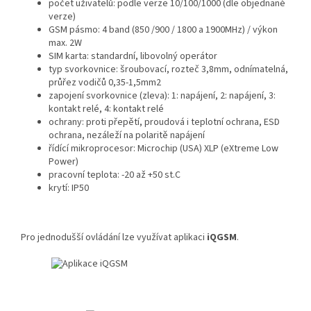
počet uživatelů: podle verze 10/100/1000 (dle objednané
verze)
GSM pásmo: 4 band (850 /900 / 1800 a 1900MHz) / výkon
max. 2W
SIM karta: standardní, libovolný operátor
typ svorkovnice: šroubovací, rozteč 3,8mm, odnímatelná,
průřez vodičů 0,35-1,5mm2
zapojení svorkovnice (zleva): 1: napájení, 2: napájení, 3:
kontakt relé, 4: kontakt relé
ochrany: proti přepětí, proudová i teplotní ochrana, ESD
ochrana, nezáleží na polaritě napájení
řídící mikroprocesor: Microchip (USA) XLP (eXtreme Low
Power)
pracovní teplota: -20 až +50 st.C
krytí: IP50
Pro jednodušší ovládání lze využívat aplikaci
iQGSM
.