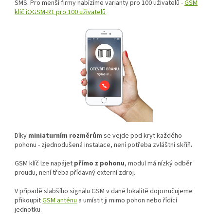
SMS. Pro menší firmy nabízíme varianty pro 100 uživatelů -
GSM
klíč iQGSM-R1 pro 100 uživatelů
Díky
miniaturním rozměrům
se vejde pod kryt každého
pohonu - zjednodušená instalace, není potřeba zvláštní skříň
.
GSM klíč lze napájet
přímo z pohonu
, modul má nízký odběr
proudu, není třeba přídavný externí zdroj.
V případě slabšího signálu GSM v dané lokalitě doporučujeme
přikoupit
GSM anténu
a umístit ji mimo pohon nebo řídící
jednotku.