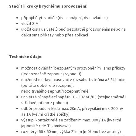
Stačí tři kroky k rychlému zprovoznění:
připojit čtyři vodiče (dva napájení, dva ovládací)
vložit SIM
uložit čísla uživatelů buď bezplatně prozvoněním nebo na
dálku sms příkazy nebo přes aplikaci
Technické údaje:
možnost ovládání bezplatným prozvoněním i sms příkazy
(jednoznačně zapnout / vypnout)
možnost nastavit časovač v rozsahu 1 vteřina až 24 hodin
(po této době relé rozepne),
nebo trvalého sepnutí/rozepnutí relé
univerzální napájecí napětí: 10 - 30V AC/DC (stejnosměrné i
střídavé, přímo z pohonu)
odběr proudu: v klidu max. 20mA, při vysílání max. 200mA
až 1A (velmi krátké špičky)
výstup: kontakt relé se zatížením max. 30V / 1A (kvalitní
japonské relé Takamisawa)
rozměry: 66 x 60mm, výška 21mm (měřeno bez antény)