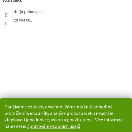
info
@
i-pohony.cz
728 004 001
Používáme cookies, abychom Vám umožnili pohodlné
prohlížení webu a díky analýze provozu webu neustále
zlepšovali jeho funkce, výkon a použitelnost. Více informací
naleznete:
Zpracování osobních údajů