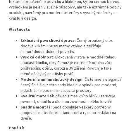
texturou broušeného povrchu a hlubokou, sytou černou barvou.
Výsledkem je nejen vizuálně působivý, ale také extrémně odolný
produkt, navržený pro moderní interiéry s vysokými nároky na
kvalitu a design.
Vlastnosti:
Exkluzivní povrchová úprava:
Černý broušený elox
dodává klikám luxusní matný vzhled a zajišťuje
mimořádnou odolnost povrchu.
Vysoká odolnost:
Eloxovaná vrstva je neoddělitelnou
součástí hliníku, díky čemuž je extrémně odolná vůči
poškrábání, otěru, korozi a UV záření. Povrch je také
méně náchylný na otisky prstů.
Moderní a minimalistický design:
Čisté linie a elegantní
černý finiš činí z této sady ideální doplněk pro moderní,
industriální nebo minimalistické prostory.
Kvalitní materiál:
Základ z masivního hliníku zaručuje
pevnost, stabilitu a dlouhou životnost celého kování.
Snadná montáž:
Sada obsahuje veškerý potřebný
spojovací materiál pro standardní a rychlou instalaci na
dveře.
Použití: