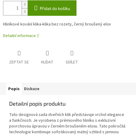
Přidat do košíku
Hliníkové kování klika-klika bez rozety, černý broušený elox
Detailní informace
ZEPTAT SE
HLÍDAT
SDÍLET
Popis
Diskuze
Detailní popis produktu
Tato designová sada dveřních klik představuje vrchol elegance
a funkčnosti. Je vyrobena z prémiového hliníku s exkluzivní
povrchovou úpravou v černém broušeném eloxu. Tato pokročilá
technologie kombinuje sofistikovaný matný vzhled s jemnou