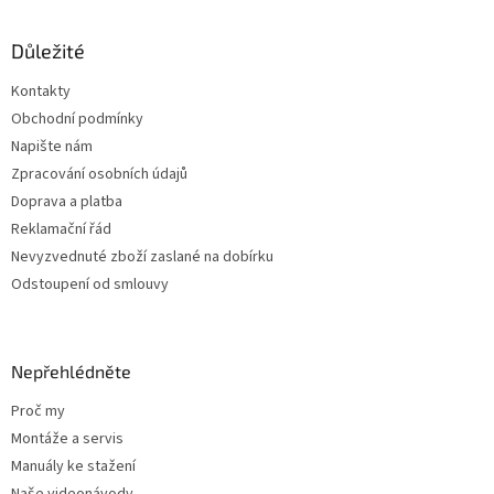
á
p
a
Důležité
t
Kontakty
í
Obchodní podmínky
Napište nám
Zpracování osobních údajů
Doprava a platba
Reklamační řád
Nevyzvednuté zboží zaslané na dobírku
Odstoupení od smlouvy
Nepřehlédněte
Proč my
Montáže a servis
Manuály ke stažení