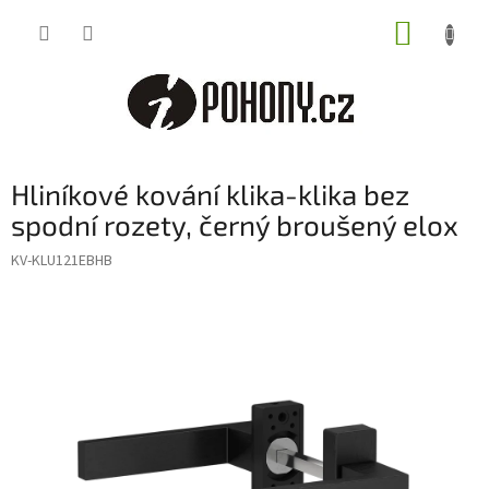
Přejít
NÁKUP
na
obsah
KOŠÍK
Hliníkové kování klika-klika bez
spodní rozety, černý broušený elox
KV-KLU121EBHB