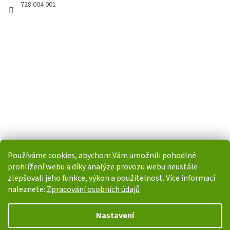
728 004 001
Používáme cookies, abychom Vám umožnili pohodlné
prohlížení webu a díky analýze provozu webu neustále
zlepšovali jeho funkce, výkon a použitelnost. Více informací
naleznete:
Zpracování osobních údajů
Vytvořil Shoptet
Nastavení