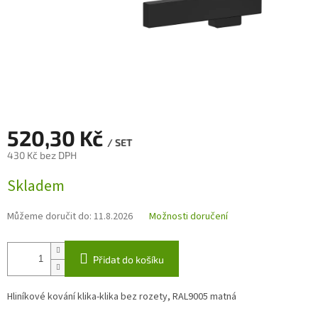
520,30 Kč
/ SET
430 Kč bez DPH
Měrná
Skladem
cena:
Můžeme doručit do:
11.8.2026
Možnosti doručení
Přidat do košíku
Hliníkové kování klika-klika bez rozety, RAL9005 matná