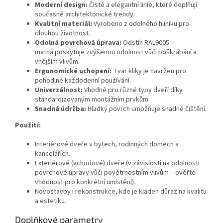
Moderní design:
Čisté a elegantní linie, které doplňují
současné architektonické trendy.
Kvalitní materiál:
Vyrobeno z odolného hliníku pro
dlouhou životnost.
Odolná povrchová úprava:
Odstín RAL9005 -
matná poskytuje zvýšenou odolnost vůči poškrábání a
vnějším vlivům.
Ergonomické uchopení:
Tvar kliky je navržen pro
pohodlné každodenní používání.
Univerzálnost:
Vhodné pro různé typy dveří díky
standardizovaným montážním prvkům.
Snadná údržba:
Hladký povrch umožňuje snadné čištění.
Použití:
Interiérové dveře v bytech, rodinných domech a
kancelářích.
Exteriérové (vchodové) dveře (v závislosti na odolnosti
povrchové úpravy vůči povětrnostním vlivům – ověřte
vhodnost pro konkrétní umístění).
Novostavby i rekonstrukce, kde je kladen důraz na kvalitu
a estetiku.
Doplňkové parametry