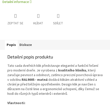
Detailní informace
ZEPTAT SE
HLÍDAT
SDÍLET
Popis
Diskuze
Detailní popis produktu
Tato sada dveřních klik představuje elegantní a funkční řešení
pro moderní dveře. Je vyrobena z
kvalitního hliníku
, který
zaručuje pevnost a odolnost, zatímco precizní povrchová úprava
v odstínu
RAL9005 - matná
dodává klikám atraktivní vzhled a
chrání je před běžným opotřebením. Design klik je navržen s
důrazem na čisté linie a ergonomické uchopení, díky čemuž se
hodí do různých typů interiérů i exteriérů.
Vlastnosti: