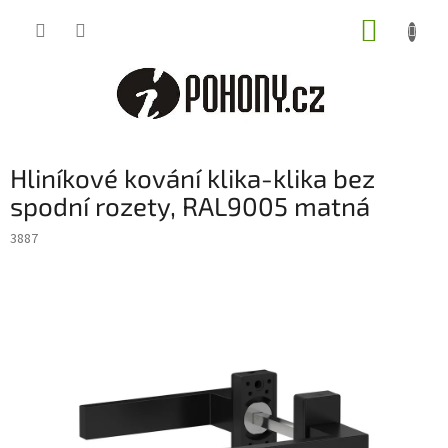
Přejít
NÁKUP
na
obsah
KOŠÍK
Hliníkové kování klika-klika bez
spodní rozety, RAL9005 matná
3887