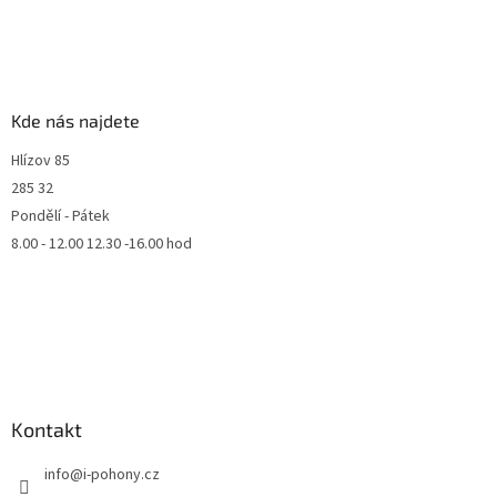
Kde nás najdete
Hlízov 85
285 32
Pondělí - Pátek
8.00 - 12.00 12.30 -16.00 hod
Kontakt
info
@
i-pohony.cz