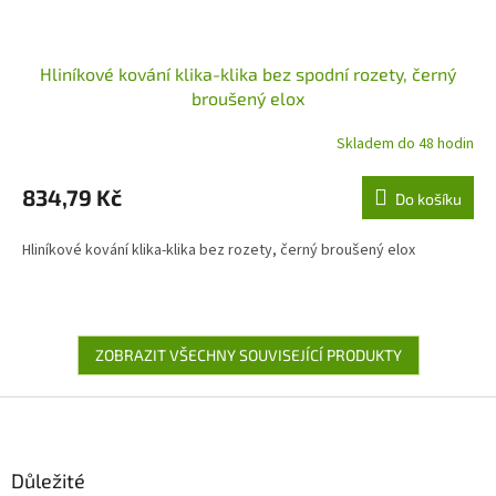
Hliníkové kování klika-klika bez spodní rozety, černý
broušený elox
Skladem do 48 hodin
834,79 Kč
Do košíku
Hliníkové kování klika-klika bez rozety, černý broušený elox
ZOBRAZIT VŠECHNY SOUVISEJÍCÍ PRODUKTY
Z
á
p
a
Důležité