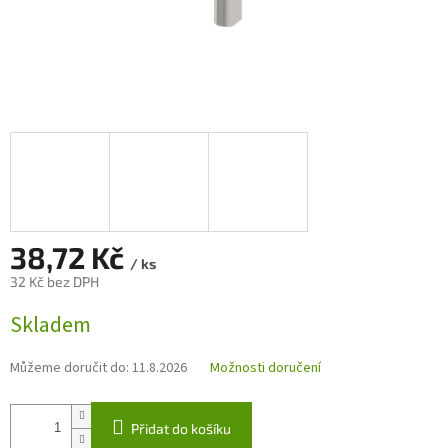
38,72 Kč
/ ks
32 Kč bez DPH
Měrná
Skladem
cena:
Můžeme doručit do:
11.8.2026
Možnosti doručení
Přidat do košíku