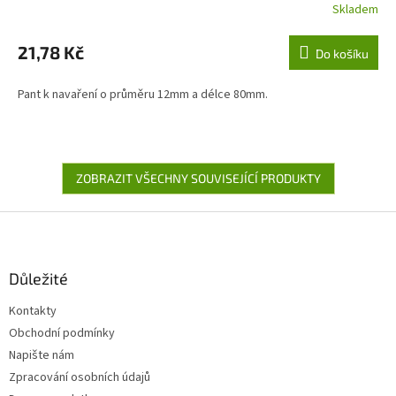
Skladem
21,78 Kč
Do košíku
Pant k navaření o průměru 12mm a délce 80mm.
ZOBRAZIT VŠECHNY SOUVISEJÍCÍ PRODUKTY
Z
á
p
a
Důležité
t
Kontakty
í
Obchodní podmínky
Napište nám
Zpracování osobních údajů