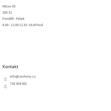
Hlízov 85
285 32
Pondělí - Pátek
8.00 - 12.00 12.30 -16.00 hod
Kontakt
info
@
i-pohony.cz
728 004 001