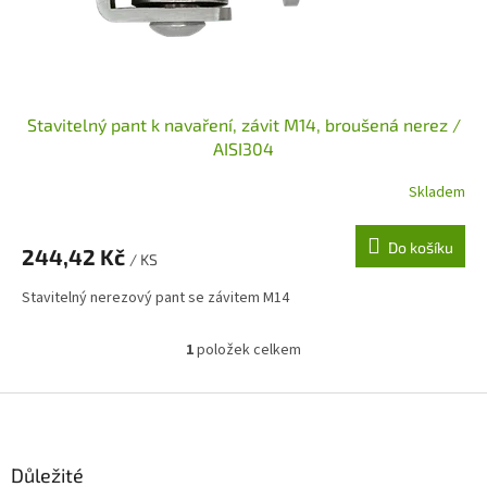
u
k
t
ů
Stavitelný pant k navaření, závit M14, broušená nerez /
AISI304
Skladem
Do košíku
244,42 Kč
/ KS
Stavitelný nerezový pant se závitem M14
1
položek celkem
O
v
l
Z
á
á
d
p
a
a
Důležité
c