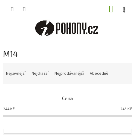
Přejít
NÁKUP
na
obsah
KOŠÍK
M14
Ř
a
Nejlevnější
Nejdražší
Nejprodávanější
Abecedně
z
e
n
Cena
í
p
244
Kč
245
Kč
r
o
d
u