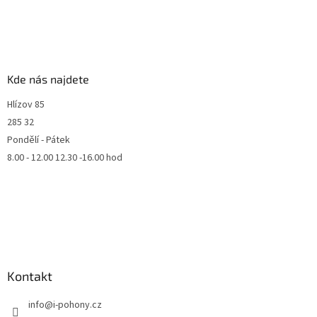
Kde nás najdete
Hlízov 85
285 32
Pondělí - Pátek
8.00 - 12.00 12.30 -16.00 hod
Kontakt
info
@
i-pohony.cz