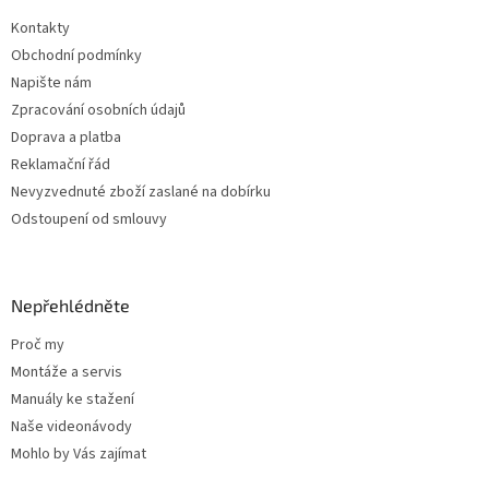
t
í
Kontakty
í
p
Obchodní podmínky
r
v
Napište nám
k
Zpracování osobních údajů
y
Doprava a platba
v
ý
Reklamační řád
p
Nevyzvednuté zboží zaslané na dobírku
i
Odstoupení od smlouvy
s
u
Nepřehlédněte
Proč my
Montáže a servis
Manuály ke stažení
Naše videonávody
Mohlo by Vás zajímat