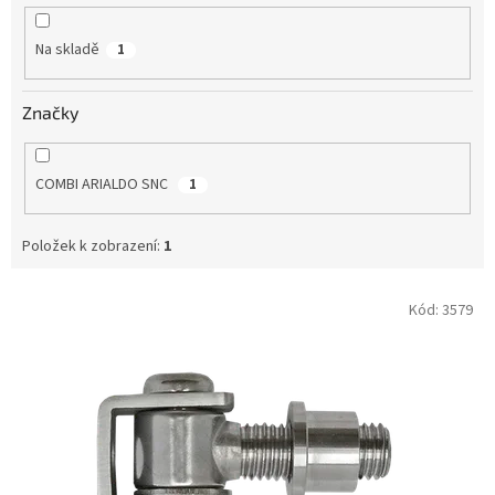
k
t
Na skladě
1
ů
Značky
COMBI ARIALDO SNC
1
Položek k zobrazení:
1
V
Kód:
3579
ý
p
i
s
p
r
o
d