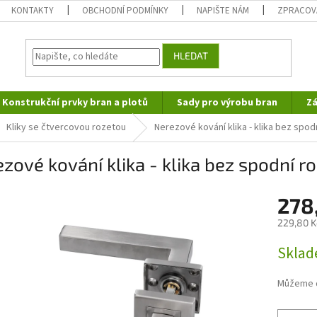
KONTAKTY
OBCHODNÍ PODMÍNKY
NAPIŠTE NÁM
ZPRACOV
HLEDAT
Konstrukční prvky bran a plotů
Sady pro výrobu bran
Zá
Kliky se čtvercovou rozetou
Nerezové kování klika - klika bez spo
zové kování klika - klika bez spodní r
278
229,80 K
Měrná
Sklad
cena:
Můžeme d