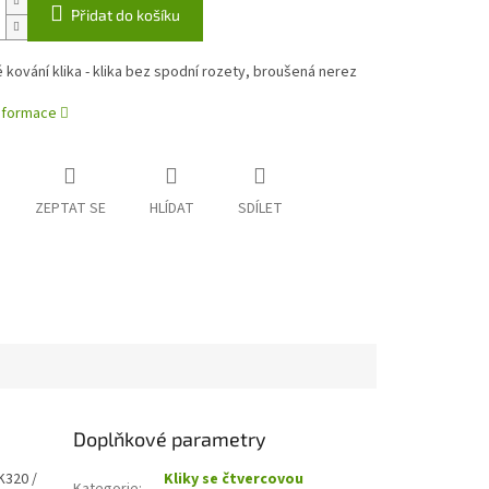
Přidat do košíku
kování klika - klika bez spodní rozety, broušená nerez
informace
ZEPTAT SE
HLÍDAT
SDÍLET
Doplňkové parametry
K320 /
Kliky se čtvercovou
Kategorie
: