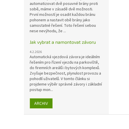
automatizovat dvě posuvné brány proti
sobě, máme v zásadě dvě možnosti.
První možností je osadit každou bránu
pohonem a nastavit obě brány jako
samostatné řešení. Toto řešení sebou
nese nevýhodu, že ...
Jak vybrat a namontovat závoru
4.2.2026
Automatická vjezdová závora je ideálním
řešením pro řízení vjezdu na parkoviště,
do firemních areálů i bytových komplexů.
Zvyšuje bezpečnost, plynulost provozu a
pohodlí uživatelů. V tomto článku si
projdeme výběr správné závory i základní
postup mon...
ARCHIV
Z
á