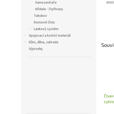
AISI
Samozavírače
Hřídele - čtyřhrany
Tahokov
Domovní čísla
Lankový systém
Spojovací a kotvící materiál
Dům, dílna, zahrada
Souvi
Výprodej
Čtver
cylin
54x54
brou