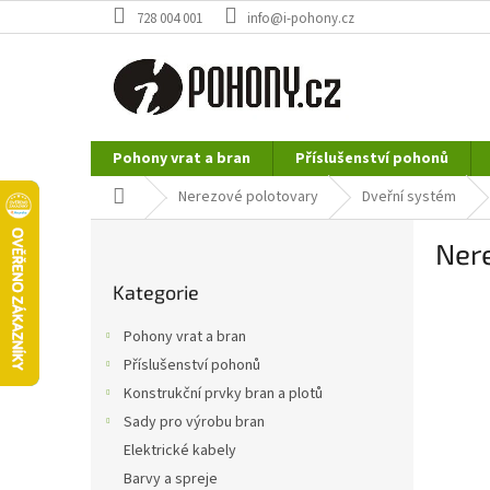
Přejít
728 004 001
info@i-pohony.cz
na
obsah
Pohony vrat a bran
Příslušenství pohonů
Nerezové polotovary
Hutní materiál
Domů
Nerezové polotovary
Dveřní systém
P
Nere
o
Přeskočit
s
Kategorie
kategorie
t
r
Pohony vrat a bran
a
Příslušenství pohonů
n
Konstrukční prvky bran a plotů
n
í
Sady pro výrobu bran
p
Elektrické kabely
a
Barvy a spreje