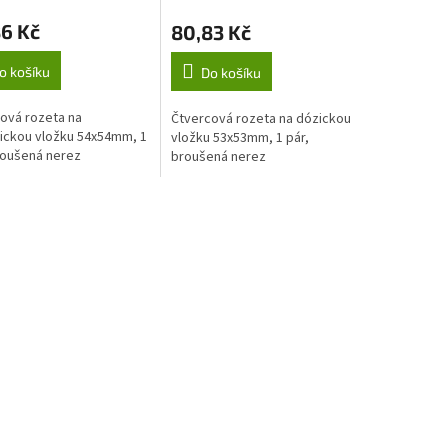
6 Kč
80,83 Kč
o košíku
Do košíku
ová rozeta na
Čtvercová rozeta na dózickou
rickou vložku 54x54mm, 1
vložku 53x53mm, 1 pár,
roušená nerez
broušená nerez