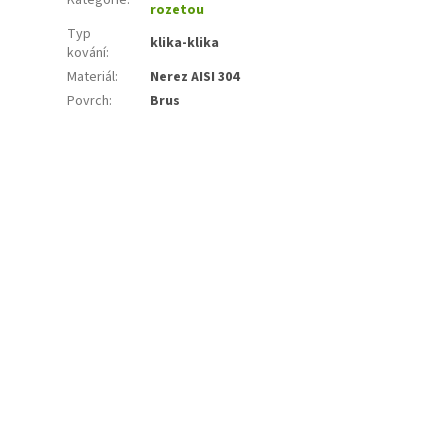
rozetou
Typ
klika-klika
kování
:
Materiál
:
Nerez AISI 304
Povrch
:
Brus