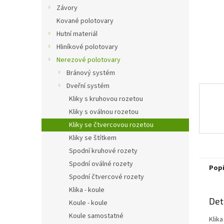
n
Závory
e
Kované polotovary
l
Hutní materiál
Hliníkové polotovary
Nerezové polotovary
Bránový systém
Dveřní systém
Kliky s kruhovou rozetou
Kliky s oválnou rozetou
Kliky se čtvercovou rozetou
Kliky se štítkem
Spodní kruhové rozety
Spodní oválné rozety
Pop
Spodní čtvercové rozety
Klika - koule
Det
Koule - koule
Koule samostatné
Klika