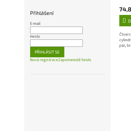
74,8
Přihlášení
D
E-mail
Čtverc
Heslo
cylind
pár, b
PŘIHLÁSIT SE
Nová registrace
Zapomenuté heslo