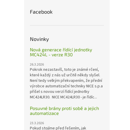
Facebook
Novinky
Nová generace řídící jednotky
MC424L - verze R30
26.3.2026
Pokrok nezastavíš, toto je známé rčení,
které každý z nás už určitě někdy slyšel.
Není tedy velkým překvapením, že přední
výrobce automatizační techniky NICE s.p.a
přišel s novou verzí řídící jednotky
MC424LR30. NICE MC424LR30 - je řídíc...
Posuvné brány proti sobě a jejich
automatizace
23.3.2026
Pokud stojíme před řešením, jak