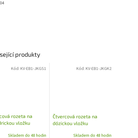
304
sející produkty
Kód:
KV-EB1-JKGS1
Kód:
KV-EB1-JKGK2
cová rozeta na
Čtvercová rozeta na
drickou vložku
dózickou vložku
mm, 1 pár,
53x53mm, 1 pár, broušená
Skladem do 48 hodin
Skladem do 48 hodin
šená nerez
nerez