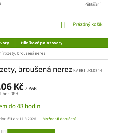
ÁNÍ OSOBNÍCH ÚDAJŮ
DOPRAVA A PLATBA
Přihlášení
REKLAMAČNÍ ŘÁD
NÁKUPNÍ
Prázdný košík
KOŠÍK
vory
Hliníkové polotovary
dní rozety, broušená nerez
ozety, broušená nerez
KV-EB1-JKLD84N
,06 Kč
/ PAR
č bez DPH
em do 48 hodin
oručit do:
11.8.2026
Možnosti doručení