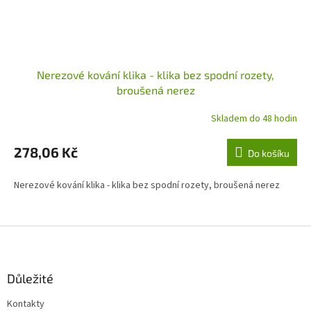
Nerezové kování klika - klika bez spodní rozety,
broušená nerez
Skladem do 48 hodin
278,06 Kč
Do košíku
Nerezové kování klika - klika bez spodní rozety, broušená nerez
Z
á
p
a
Důležité
t
Kontakty
í