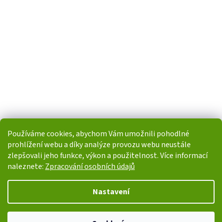
Používáme cookies, abychom Vám umožnili pohodlné
prohlížení webu a díky analýze provozu webu neustále
zlepšovali jeho funkce, výkon a použitelnost. Více informací
naleznete:
Zpracování osobních údajů
Vytvořil Shoptet
Nastavení
Copyright 2026
i-POHONY.cz
. Všechna práva vyhrazena.
Upravit