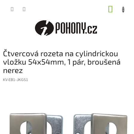
Přejít
NÁKUP
na
obsah
KOŠÍK
Čtvercová rozeta na cylindrickou
vložku 54x54mm, 1 pár, broušená
nerez
KV-EB1-JKGS1