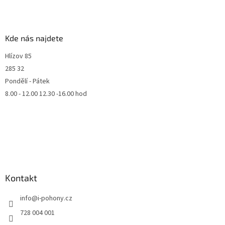
Kde nás najdete
Hlízov 85
285 32
Pondělí - Pátek
8.00 - 12.00 12.30 -16.00 hod
Kontakt
info
@
i-pohony.cz
728 004 001