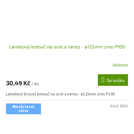
Lamelový kotouč na ocel a nerez - ø125mm zrno P100
Skladem
Do košíku
30,49 Kč
/ ks
Lamelový brusný kotouč na ocel a nerez - ø125mm zrno P100
Kód:
3832
Množstevní
sleva