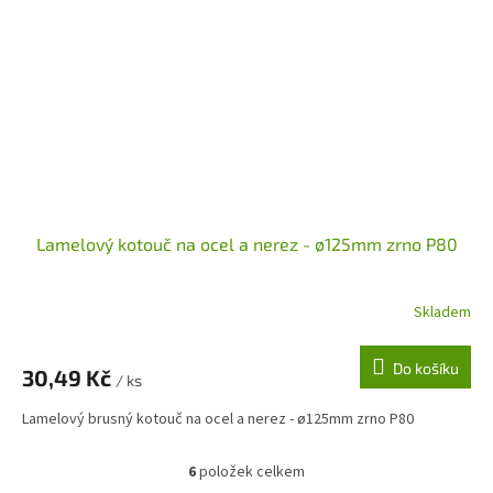
Lamelový kotouč na ocel a nerez - ø125mm zrno P80
Skladem
Do košíku
30,49 Kč
/ ks
Lamelový brusný kotouč na ocel a nerez - ø125mm zrno P80
6
položek celkem
O