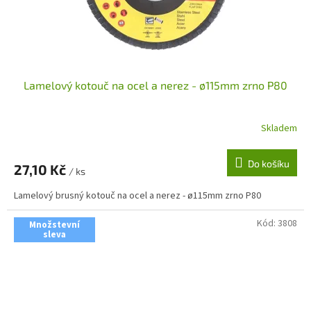
Lamelový kotouč na ocel a nerez - ø115mm zrno P80
Skladem
Do košíku
27,10 Kč
/ ks
Lamelový brusný kotouč na ocel a nerez - ø115mm zrno P80
Kód:
3808
Množstevní
sleva