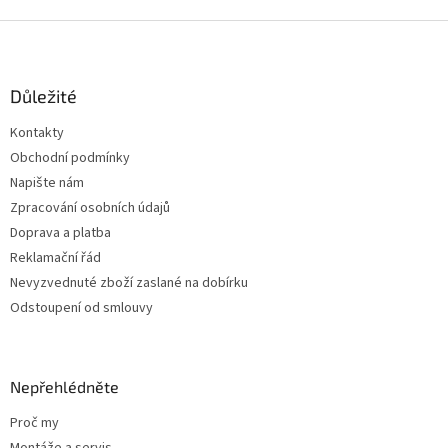
v
l
Z
á
á
d
p
a
a
Důležité
c
t
í
Kontakty
í
p
Obchodní podmínky
r
v
Napište nám
k
Zpracování osobních údajů
y
Doprava a platba
v
ý
Reklamační řád
p
Nevyzvednuté zboží zaslané na dobírku
i
Odstoupení od smlouvy
s
u
Nepřehlédněte
Proč my
Montáže a servis