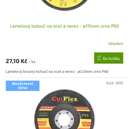
Lamelový kotouč na ocel a nerez - ø115mm zrno P60
Skladem
Do košíku
27,10 Kč
/ ks
Lamelový brusný kotouč na ocel a nerez - ø115mm zrno P60
Kód:
3805
Množstevní
sleva