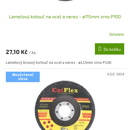
t
ů
Lamelový kotouč na ocel a nerez - ø115mm zrno P100
Skladem
Do košíku
27,10 Kč
/ ks
Lamelový brusný kotouč na ocel a nerez - ø115mm zrno P100
Kód:
3804
Množstevní
sleva