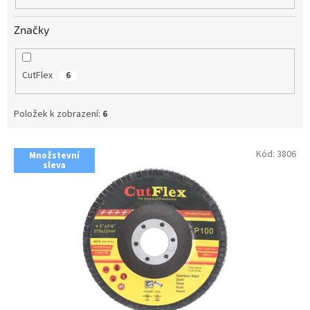
Značky
CutFlex
6
Položek k zobrazení:
6
V
Kód:
3806
Množstevní
ý
sleva
p
i
s
p
r
o
d
u
k