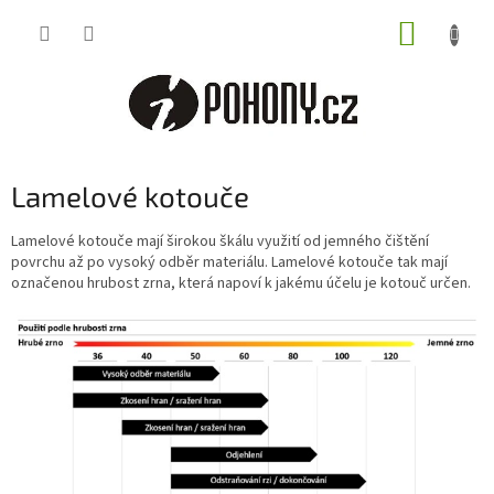
Přejít
NÁKUP
na
obsah
KOŠÍK
Lamelové kotouče
Lamelové kotouče mají širokou škálu využití od jemného čištění
povrchu až po vysoký odběr materiálu. Lamelové kotouče tak mají
označenou hrubost zrna, která napoví k jakému účelu je kotouč určen.