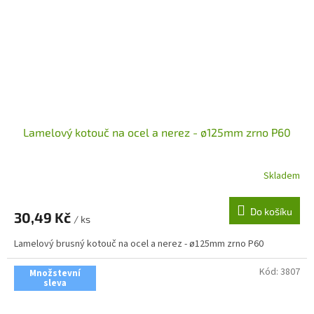
Lamelový kotouč na ocel a nerez - ø125mm zrno P60
Skladem
Do košíku
30,49 Kč
/ ks
Lamelový brusný kotouč na ocel a nerez - ø125mm zrno P60
Kód:
3807
Množstevní
sleva