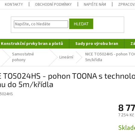
KONTAKTY
OBCHODNÍ PODMÍNKY
NAPIŠTE NÁM
ZPRACOV
HLEDAT
Konstrukční prvky bran a plotů
Sady pro výrobu bran
Zá
Samostatné
NICE TO5024HS - pohon TOO
Lineární
pohony
5m/křídla
E TO5024HS - pohon TOONA s technolog
nu do 5m/křídla
O5024HS
8 7
7 254 Kč
Měrná
Sklad
cena: