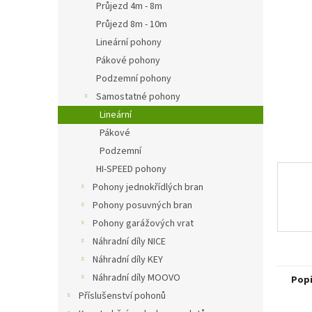
a
Průjezd 4m - 8m
n
Průjezd 8m - 10m
e
Lineární pohony
l
Pákové pohony
Podzemní pohony
Samostatné pohony
Lineární
Pákové
Podzemní
HI-SPEED pohony
Pohony jednokřídlých bran
Pohony posuvných bran
Pohony garážových vrat
Náhradní díly NICE
Náhradní díly KEY
Náhradní díly MOOVO
Pop
Příslušenství pohonů