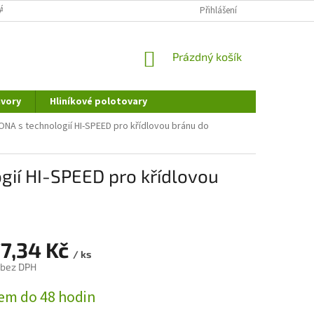
ÁNÍ OSOBNÍCH ÚDAJŮ
DOPRAVA A PLATBA
Přihlášení
REKLAMAČNÍ ŘÁD
NÁKUPNÍ
Prázdný košík
KOŠÍK
vory
Hliníkové polotovary
NA s technologií HI-SPEED pro křídlovou bránu do
ií HI-SPEED pro křídlovou
77,34 Kč
/ ks
 bez DPH
em do 48 hodin