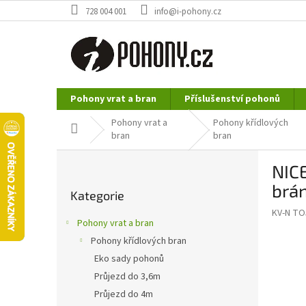
Přejít
728 004 001
info@i-pohony.cz
na
obsah
Pohony vrat a bran
Příslušenství pohonů
Nerezové polotovary
Hutní materiál
Pohony vrat a
Pohony křídlových
Domů
bran
bran
P
NIC
o
Přeskočit
s
brá
Kategorie
kategorie
t
KV-N T
r
Pohony vrat a bran
a
Pohony křídlových bran
n
Eko sady pohonů
n
í
Průjezd do 3,6m
p
Průjezd do 4m