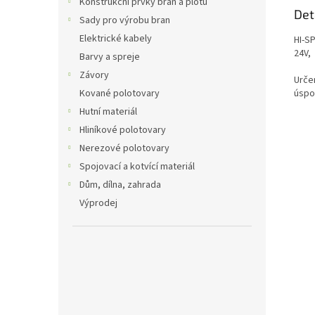
Konstrukční prvky bran a plotů
Det
Sady pro výrobu bran
Elektrické kabely
HI-S
24V,
Barvy a spreje
Závory
Urče
úspo
Kované polotovary
Hutní materiál
Hliníkové polotovary
Nerezové polotovary
Spojovací a kotvící materiál
Dům, dílna, zahrada
Výprodej