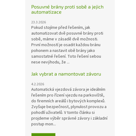
Posuvné brány proti sobě a jejich
automatizace
23.3.2026
Pokud stojíme před řešením, jak
automatizovat dvě posuvné brány proti
sobě, máme v zásadě dvě možnosti.
První možností je osadit každou bránu
pohonem a nastavit obě brány jako
samostatné řešení. Toto řešení sebou
nese nevýhodu, že ...
Jak vybrat a namontovat závoru
4.2.2026
Automatická vjezdová závora je ideálním
řešením pro řízení vjezdu na parkoviště,
do firemních areálů i bytových komplexů.
Zvyšuje bezpečnost, plynulost provozu a
pohodlí uživatelů. V tomto článku si
projdeme výběr správné závory i základní
postup mon...