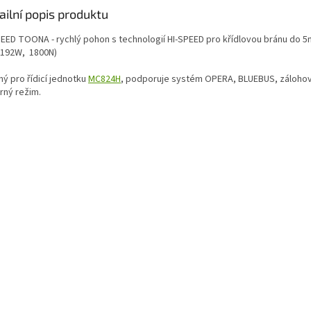
ailní popis produktu
PEED TOONA - rychlý pohon s technologií HI-SPEED pro křídlovou bránu do 5m
 192W, 1800N)
ný pro řídicí jednotku
MC824H
, podporuje systém OPERA, BLUEBUS, zálohov
rný režim.