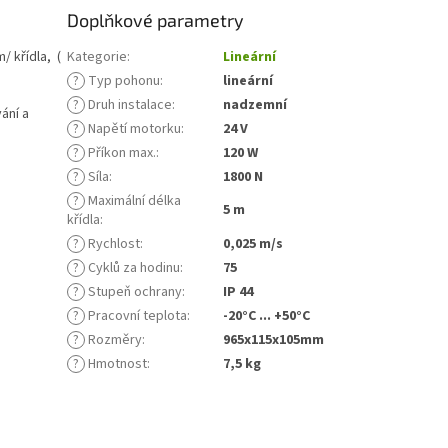
Doplňkové parametry
/ křídla, (
Kategorie
:
Lineární
?
Typ pohonu
:
lineární
?
Druh instalace
:
nadzemní
ání a
?
Napětí motorku
:
24 V
?
Příkon max.
:
120 W
?
Síla
:
1800 N
?
Maximální délka
5 m
křídla
:
?
Rychlost
:
0,025 m/s
?
Cyklů za hodinu
:
75
?
Stupeň ochrany
:
IP 44
?
Pracovní teplota
:
-20°C ... +50°C
?
Rozměry
:
965x115x105mm
?
Hmotnost
:
7,5 kg