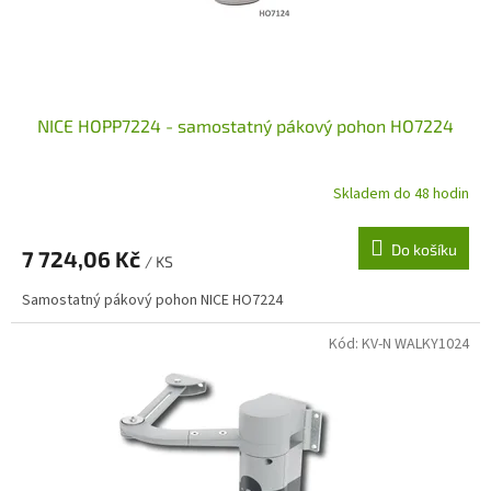
u
k
t
ů
NICE HOPP7224 - samostatný pákový pohon HO7224
Skladem do 48 hodin
Do košíku
7 724,06 Kč
/ KS
Samostatný pákový pohon NICE HO7224
Kód:
KV-N WALKY1024