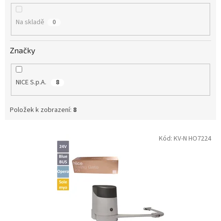
k
t
Na skladě
0
ů
Značky
NICE S.p.A.
8
Položek k zobrazení:
8
V
Kód:
KV-N HO7224
ý
p
i
s
p
r
o
d