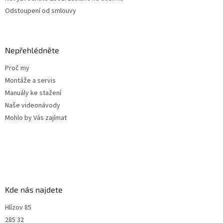
i
Odstoupení od smlouvy
s
u
Nepřehlédněte
Proč my
Montáže a servis
Manuály ke stažení
Naše videonávody
Mohlo by Vás zajímat
Kde nás najdete
Hlízov 85
285 32