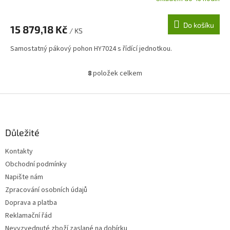
Do košíku
15 879,18 Kč
/ KS
Samostatný pákový pohon HY7024 s řídící jednotkou.
8
položek celkem
O
v
l
Z
á
á
d
p
a
a
Důležité
c
t
í
Kontakty
í
p
Obchodní podmínky
r
v
Napište nám
k
Zpracování osobních údajů
y
Doprava a platba
v
ý
Reklamační řád
p
Nevyzvednuté zboží zaslané na dobírku