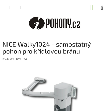
Přejít
NÁKUP
na
obsah
KOŠÍK
NICE Walky1024 - samostatný
pohon pro křídlovou bránu
KV-N WALKY1024