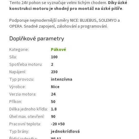
Tento 24V pohon se vyznačuje velmi tichým chodem.
Díky úzké
konstrukci motoru je vhodný pro montáž na úzké pilíře
.
Podporuje nejmodernější směry NICE: BLUEBUS, SOLEMYO a
OPERA. Snadné zapojení, zálohování a programování.
Doplňkové parametry
Kategorie
:
Pákové
Síla
:
100
Spotřeba motoru
:
2
Napájení
:
230
Typ provozu
:
intenzívna
Výrobce
:
Nice
Verzia motora
:
24
Příkon
:
50
Délka jednoho křídla
:
1.8
Úhel max. otevření
:
90
Pracovní teplota
:
-20 +50
Typ brány
:
jednokrídlová