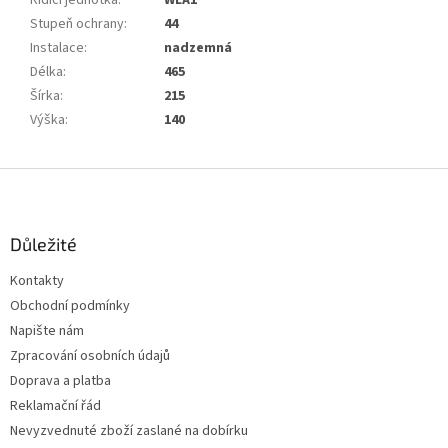
Řídící jednotka
:
WLA1
Stupeň ochrany
:
44
Instalace
:
nadzemná
Délka
:
465
Šírka
:
215
Výška
:
140
Z
á
p
a
Důležité
t
Kontakty
í
Obchodní podmínky
Napište nám
Zpracování osobních údajů
Doprava a platba
Reklamační řád
Nevyzvednuté zboží zaslané na dobírku