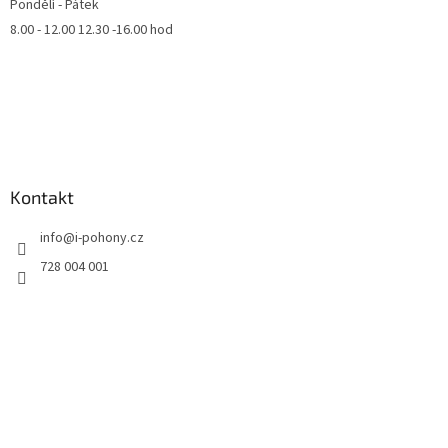
Pondělí - Pátek
8.00 - 12.00 12.30 -16.00 hod
Kontakt
info
@
i-pohony.cz
728 004 001