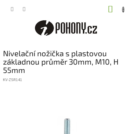
Přejít
NÁKUP
na
obsah
KOŠÍK
Nivelační nožička s plastovou
základnou průměr 30mm, M10, H
55mm
KV-ZSR141