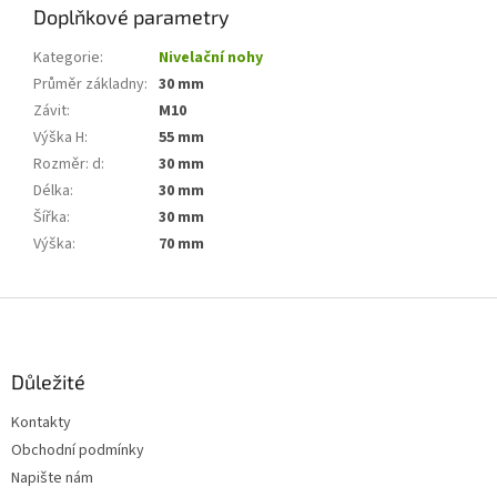
Doplňkové parametry
Kategorie
:
Nivelační nohy
Průměr základny
:
30 mm
Závit
:
M10
Výška H
:
55 mm
Rozměr: d
:
30 mm
Délka
:
30 mm
Šířka
:
30 mm
Výška
:
70 mm
Z
á
p
a
Důležité
t
Kontakty
í
Obchodní podmínky
Napište nám