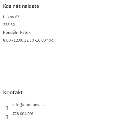
Kde nás najdete
Hlízov 85
285 32
Pondělí - Pátek
8.00 - 12.00 12.30 -16.00 hod
Kontakt
info
@
i-pohony.cz
728 004 001