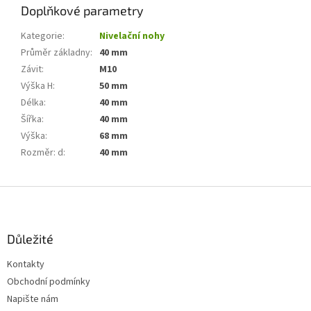
Doplňkové parametry
Kategorie
:
Nivelační nohy
Průměr základny
:
40 mm
Závit
:
M10
Výška H
:
50 mm
Délka
:
40 mm
Šířka
:
40 mm
Výška
:
68 mm
Rozměr: d
:
40 mm
Z
á
p
a
Důležité
t
Kontakty
í
Obchodní podmínky
Napište nám