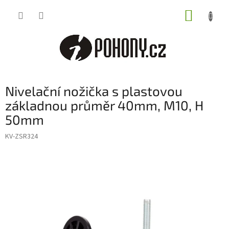
Přejít
NÁKUP
na
obsah
KOŠÍK
Nivelační nožička s plastovou
základnou průměr 40mm, M10, H
50mm
KV-ZSR324