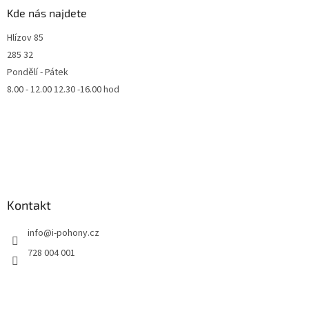
Kde nás najdete
Hlízov 85
285 32
Pondělí - Pátek
8.00 - 12.00 12.30 -16.00 hod
Kontakt
info
@
i-pohony.cz
728 004 001