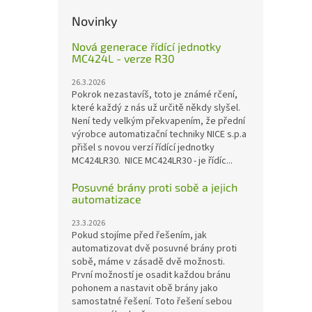
Novinky
Nová generace řídící jednotky
MC424L - verze R30
26.3.2026
Pokrok nezastavíš, toto je známé rčení,
které každý z nás už určitě někdy slyšel.
Není tedy velkým překvapením, že přední
výrobce automatizační techniky NICE s.p.a
přišel s novou verzí řídící jednotky
MC424LR30. NICE MC424LR30 - je řídíc...
Posuvné brány proti sobě a jejich
automatizace
23.3.2026
Pokud stojíme před řešením, jak
automatizovat dvě posuvné brány proti
sobě, máme v zásadě dvě možnosti.
První možností je osadit každou bránu
pohonem a nastavit obě brány jako
samostatné řešení. Toto řešení sebou