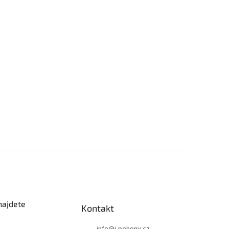
najdete
Kontakt
info
@
i-pohony.cz