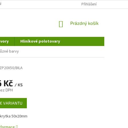
ÁNÍ OSOBNÍCH ÚDAJŮ
DOPRAVA A PLATBA
Přihlášení
REKLAMAČNÍ ŘÁD
NÁKUPNÍ
Prázdný košík
KOŠÍK
vory
Hliníkové polotovary
různé barvy
ZP20X50/BILA
6 Kč
/ KS
bez DPH
E VARIANTU
 krytka 50x20mm
informace