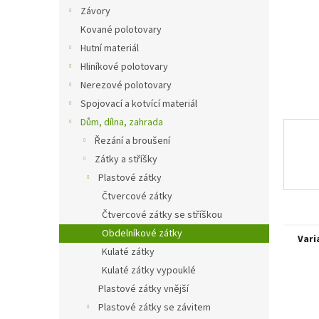
n
Závory
e
Kované polotovary
l
Hutní materiál
Hliníkové polotovary
Nerezové polotovary
Spojovací a kotvící materiál
Dům, dílna, zahrada
Řezání a broušení
Zátky a stříšky
Plastové zátky
Čtvercové zátky
Čtvercové zátky se stříškou
Obdelníkové zátky
Vari
Kulaté zátky
Kulaté zátky vypouklé
Plastové zátky vnější
Plastové zátky se závitem