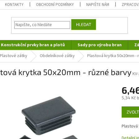
KONTAKTY
OBCHODNÍ PODMÍNKY
NAPIŠTE NÁM
ZPRACOV
HLEDAT
Konstrukční prvky bran a plotů
Sady pro výrobu bran
Zá
Plastové zátky
Obdelníkové zátky
Plastová krytka 50x20mm - 
stová krytka 50x20mm - různé barvy
KV-
6,4
5,34 Kč 
Měrná
ZVOLT
cena:
Plastová
Detailní 