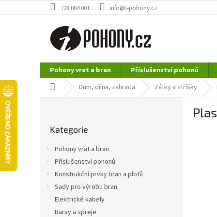
Přejít
728 004 001
info@i-pohony.cz
na
obsah
Pohony vrat a bran
Příslušenství pohonů
Nerezové polotovary
Hutní materiál
Domů
Dům, dílna, zahrada
Zátky a stříšky
P
Pla
o
Přeskočit
s
Kategorie
kategorie
t
r
Pohony vrat a bran
a
Příslušenství pohonů
n
Konstrukční prvky bran a plotů
n
í
Sady pro výrobu bran
p
Elektrické kabely
a
Barvy a spreje