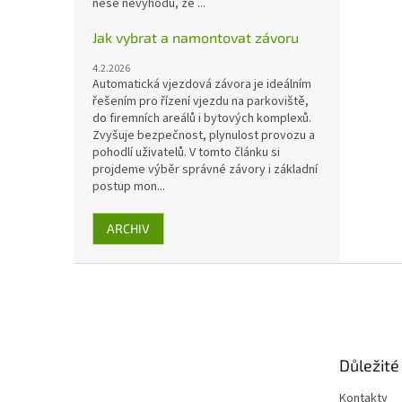
nese nevýhodu, že ...
Jak vybrat a namontovat závoru
4.2.2026
Automatická vjezdová závora je ideálním
řešením pro řízení vjezdu na parkoviště,
do firemních areálů i bytových komplexů.
Zvyšuje bezpečnost, plynulost provozu a
pohodlí uživatelů. V tomto článku si
projdeme výběr správné závory i základní
postup mon...
ARCHIV
Z
á
p
a
t
Důležité
í
Kontakty