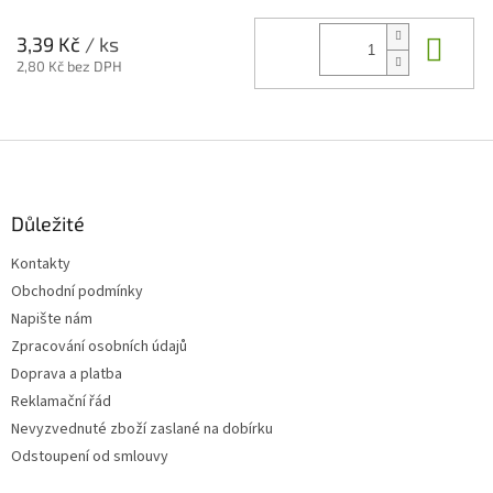
Do 
3,39 Kč
/ ks
2,80 Kč bez DPH
Z
á
p
a
Důležité
t
Kontakty
í
Obchodní podmínky
Napište nám
Zpracování osobních údajů
Doprava a platba
Reklamační řád
Nevyzvednuté zboží zaslané na dobírku
Odstoupení od smlouvy