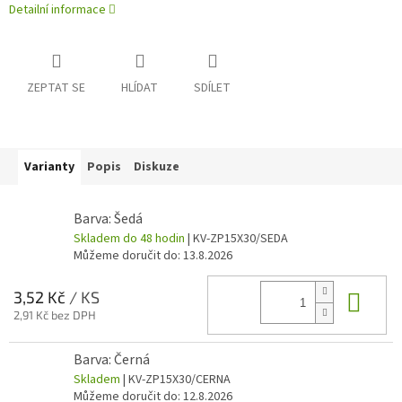
Detailní informace
ZEPTAT SE
HLÍDAT
SDÍLET
Varianty
Popis
Diskuze
Barva: Šedá
Skladem do 48 hodin
| KV-ZP15X30/SEDA
Můžeme doručit do:
13.8.2026
Do 
3,52 Kč
/ KS
2,91 Kč bez DPH
Barva: Černá
Skladem
| KV-ZP15X30/CERNA
Můžeme doručit do:
12.8.2026