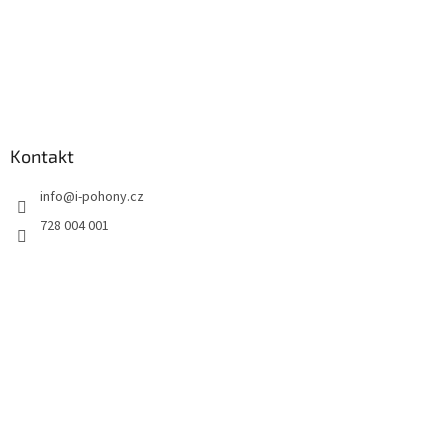
Kontakt
info
@
i-pohony.cz
728 004 001