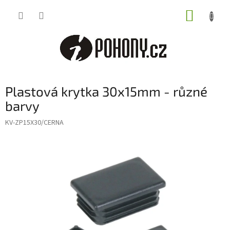
Přejít
NÁKUP
na
obsah
KOŠÍK
Plastová krytka 30x15mm - různé
barvy
KV-ZP15X30/CERNA