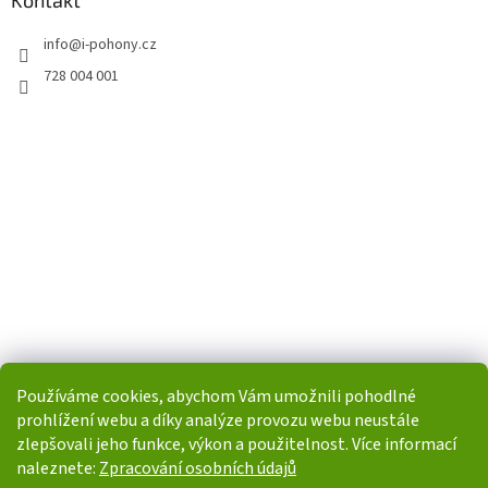
info
@
i-pohony.cz
728 004 001
Používáme cookies, abychom Vám umožnili pohodlné
prohlížení webu a díky analýze provozu webu neustále
zlepšovali jeho funkce, výkon a použitelnost. Více informací
naleznete:
Zpracování osobních údajů