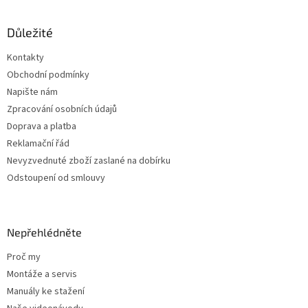
á
p
a
Důležité
t
Kontakty
í
Obchodní podmínky
Napište nám
Zpracování osobních údajů
Doprava a platba
Reklamační řád
Nevyzvednuté zboží zaslané na dobírku
Odstoupení od smlouvy
Nepřehlédněte
Proč my
Montáže a servis
Manuály ke stažení