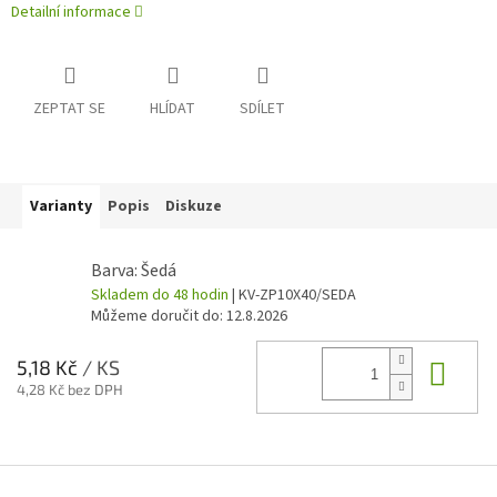
Detailní informace
ZEPTAT SE
HLÍDAT
SDÍLET
Varianty
Popis
Diskuze
Barva: Šedá
Skladem do 48 hodin
| KV-ZP10X40/SEDA
Můžeme doručit do:
12.8.2026
Do 
5,18 Kč
/ KS
4,28 Kč bez DPH
Z