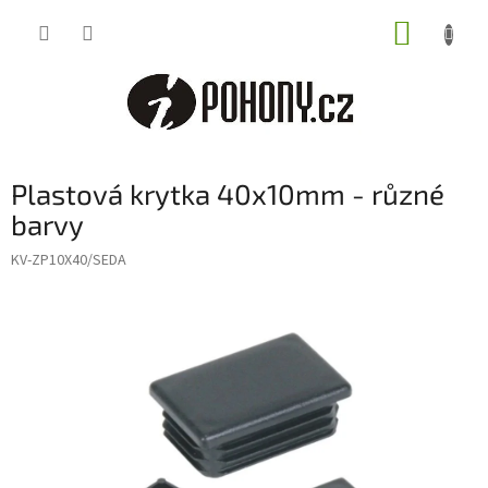
Přejít
NÁKUP
na
obsah
KOŠÍK
Plastová krytka 40x10mm - různé
barvy
KV-ZP10X40/SEDA