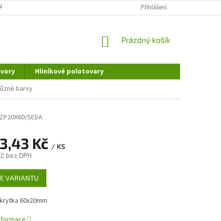
ÁNÍ OSOBNÍCH ÚDAJŮ
DOPRAVA A PLATBA
Přihlášení
REKLAMAČNÍ ŘÁD
NÁKUPNÍ
Prázdný košík
KOŠÍK
vory
Hliníkové polotovary
různé barvy
-ZP20X60/SEDA
3,43 Kč
/ KS
Kč
bez DPH
E VARIANTU
 krytka 60x20mm
informace