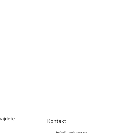
najdete
Kontakt
info
@
i-pohony.cz