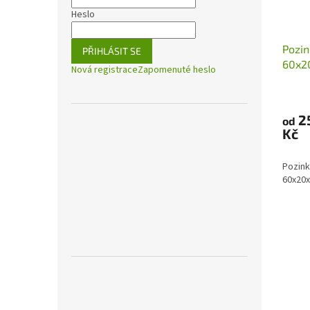
Heslo
Pozin
PŘIHLÁSIT SE
60x2
Nová registrace
Zapomenuté heslo
2
od
Kč
Pozink
60x20