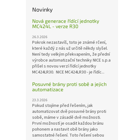
Novinky
Nová generace řídící jednotky
MC424L - verze R30
26.3.2026
Pokrok nezastavíš, toto je známé rčení,
které každý z nás už určitě někdy slyšel.
Není tedy velkým překvapením, že přední
výrobce automatizační techniky NICE s.p.a
přišel s novou verzí řídící jednotky
MC424LR30. NICE MC424LR30 - je řídíc...
Posuvné brány proti sobě a jejich
automatizace
23.3.2026
Pokud stojíme před řešením, jak
automatizovat dvě posuvné brány proti
sobě, máme v zásadě dvě možnosti.
První možností je osadit každou bránu
pohonem a nastavit obě brány jako
samostatné řešení. Toto řešení sebou