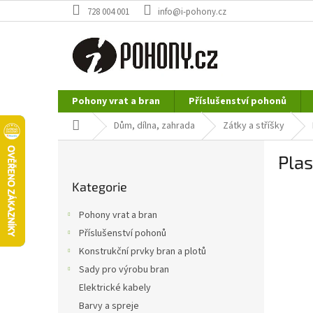
Přejít
728 004 001
info@i-pohony.cz
na
obsah
Pohony vrat a bran
Příslušenství pohonů
Nerezové polotovary
Hutní materiál
Domů
Dům, dílna, zahrada
Zátky a stříšky
P
Pla
o
Přeskočit
s
Kategorie
kategorie
t
r
Pohony vrat a bran
a
Příslušenství pohonů
n
Konstrukční prvky bran a plotů
n
í
Sady pro výrobu bran
p
Elektrické kabely
a
Barvy a spreje