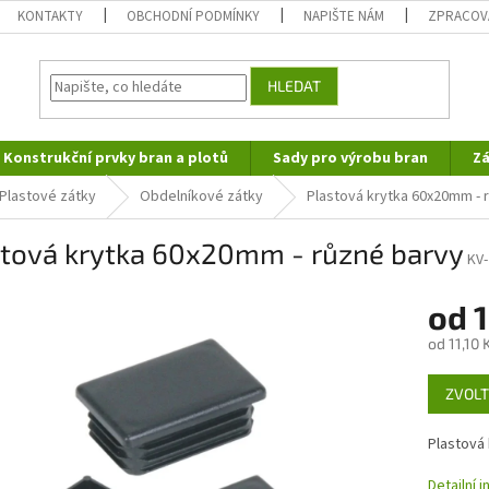
KONTAKTY
OBCHODNÍ PODMÍNKY
NAPIŠTE NÁM
ZPRACOV
HLEDAT
Konstrukční prvky bran a plotů
Sady pro výrobu bran
Zá
Plastové zátky
Obdelníkové zátky
Plastová krytka 60x20mm - 
stová krytka 60x20mm - různé barvy
KV
od
1
od
11,10 
Měrná
ZVOLT
cena:
Plastová
Detailní 