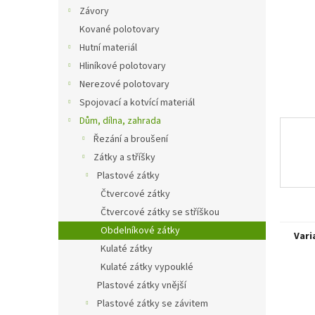
n
Závory
e
Kované polotovary
l
Hutní materiál
Hliníkové polotovary
Nerezové polotovary
Spojovací a kotvící materiál
Dům, dílna, zahrada
Řezání a broušení
Zátky a stříšky
Plastové zátky
Čtvercové zátky
Čtvercové zátky se stříškou
Obdelníkové zátky
Vari
Kulaté zátky
Kulaté zátky vypouklé
Plastové zátky vnější
Plastové zátky se závitem