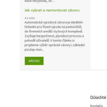
nese nevýhodu, že ...
Jak vybrat a namontovat závoru
4.2.2026
Automatická vjezdová závora je ideálním
řešením pro řízení vjezdu na parkoviště,
do firemních areálů i bytových komplexů.
Zvyšuje bezpečnost, plynulost provozu a
pohodlí uživatelů. V tomto článku si
projdeme výběr správné závory i základní
postup mon...
ARCHIV
Z
á
p
a
t
Důležité
í
Kontakty