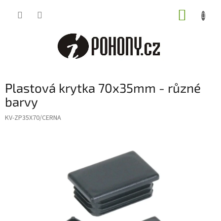
Přejít
NÁKUP
na
obsah
KOŠÍK
Plastová krytka 70x35mm - různé
barvy
KV-ZP35X70/CERNA