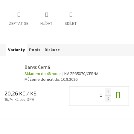
ZEPTAT SE
HLÍDAT
SDÍLET
Varianty
Popis
Diskuze
Barva: Černá
Skladem do 48 hodin
| KV-ZP35X70/CERNA
Můžeme doručit do:
10.8.2026
Do 
20,26 Kč
/ KS
16,74 Kč bez DPH
Z
á