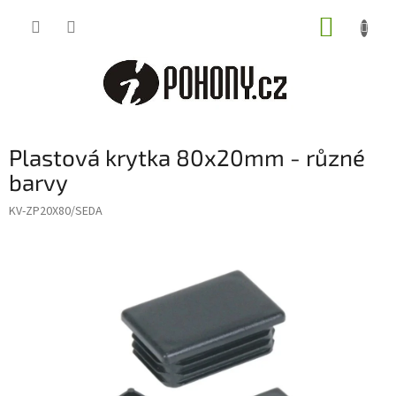
Přejít
NÁKUP
na
obsah
KOŠÍK
Plastová krytka 80x20mm - různé
barvy
KV-ZP20X80/SEDA