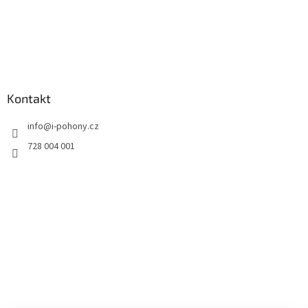
Kontakt
info
@
i-pohony.cz
728 004 001