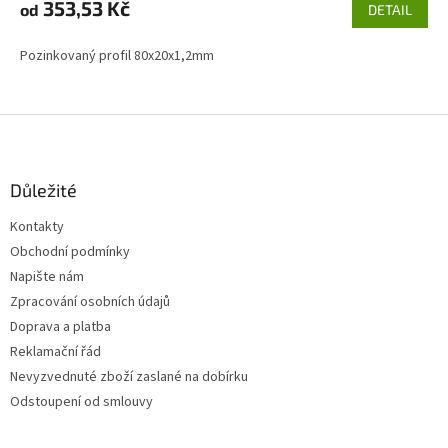
353,53 Kč
od
DETAIL
Pozinkovaný profil 80x20x1,2mm
Z
á
p
a
Důležité
t
Kontakty
í
Obchodní podmínky
Napište nám
Zpracování osobních údajů
Doprava a platba
Reklamační řád
Nevyzvednuté zboží zaslané na dobírku
Odstoupení od smlouvy