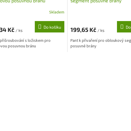
kovou posuvnou bránu
segment posuvné brány
Skladem
Do košíku
Do
,34 Kč
199,65 Kč
/ ks
/ ks
 přišroubování s ložiskem pro
Pant k přivaření pro obloukový s
ovou posuvnou bránu
posuvné brány
O
v
l
á
d
a
c
í
p
r
v
k
y