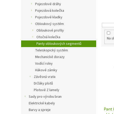
n
p
Pojezdové dráhy
e
r
Pojezdová kolečka
l
o
Pojezdové kladky
d
Obloukový systém
u
Obloukové profily
k
t
Otočná kolečka
Na s
ů
Panty obloukových segmentů
Teleskopický systém
V
Mechanické dorazy
ý
Vodící rolny
p
i
Hákové zámky
s
Závěsná vrata
p
Držáky plotů
r
Plotové Z lamely
o
Sady pro výrobu bran
d
Elektrické kabely
u
Pant 
k
Barvy a spreje