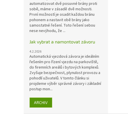
automatizovat dvě posuvné brány proti
sobě, máme v zásadě dvě možnosti.
První možností je osadit každou bránu
pohonem a nastavit obě brány jako
samostatné řešení. Toto řešení sebou
nese nevýhodu, že ...
Jak vybrat a namontovat závoru
4.2.2026
Automatická vjezdová závora je ideálním
řešením pro řízení vjezdu na parkoviště,
do firemních areálů i bytových komplexů.
Zvyšuje bezpečnost, plynulost provozu a
pohodlí uživatelů. V tomto článku si
projdeme výběr správné závory i základní
postup mon...
ARCHIV
Z
á