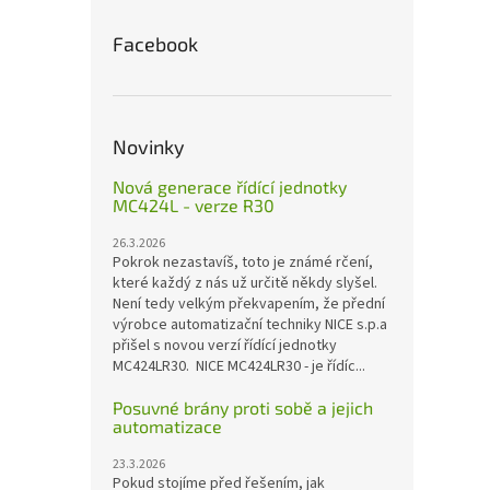
Facebook
Novinky
Nová generace řídící jednotky
MC424L - verze R30
26.3.2026
Pokrok nezastavíš, toto je známé rčení,
které každý z nás už určitě někdy slyšel.
Není tedy velkým překvapením, že přední
výrobce automatizační techniky NICE s.p.a
přišel s novou verzí řídící jednotky
MC424LR30. NICE MC424LR30 - je řídíc...
Posuvné brány proti sobě a jejich
automatizace
23.3.2026
Pokud stojíme před řešením, jak