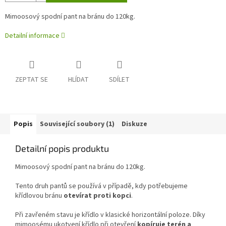
Mimoosový spodní pant na bránu do 120kg.
Detailní informace
ZEPTAT SE
HLÍDAT
SDÍLET
Popis
Související soubory (1)
Diskuze
Detailní popis produktu
Mimoosový spodní pant na bránu do 120kg.
Tento druh pantů se používá v případě, kdy potřebujeme
křídlovou bránu
otevírat proti kopci
.
Při zavřeném stavu je křídlo v klasické horizontální poloze. Díky
mimoosému ukotvení křídlo při otevření
kopíruje terén a