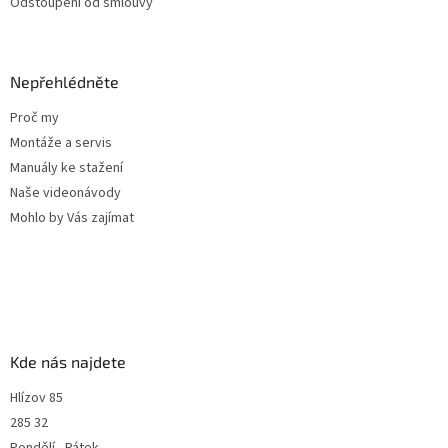
Odstoupení od smlouvy
Nepřehlédněte
Proč my
Montáže a servis
Manuály ke stažení
Naše videonávody
Mohlo by Vás zajímat
Kde nás najdete
Hlízov 85
285 32
Pondělí - Pátek