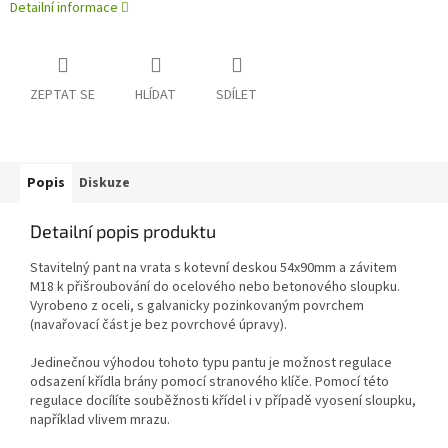
Detailní informace
ZEPTAT SE
HLÍDAT
SDÍLET
Popis
Diskuze
Detailní popis produktu
Stavitelný pant na vrata s kotevní deskou 54x90mm a závitem
M18 k přišroubování do ocelového nebo betonového sloupku.
Vyrobeno z oceli, s galvanicky pozinkovaným povrchem
(navařovací část je bez povrchové úpravy).
Jedinečnou výhodou tohoto typu pantu je možnost regulace
odsazení křídla brány pomocí stranového klíče. Pomocí této
regulace docílíte souběžnosti křídel i v případě vyosení sloupku,
například vlivem mrazu.