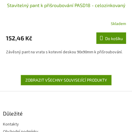
Stavitelný pant k přišroubování PASD18 - celozinkovaný
Skladem
152,46 Kč
Do košíku
Závěsný pant na vrata s kotevní deskou 90x90mm k přišroubování.
ZOBRAZIT VŠECHNY SOUVISEJÍCÍ PRODUKTY
Z
á
p
a
Důležité
t
Kontakty
í
Obchodní podmínky