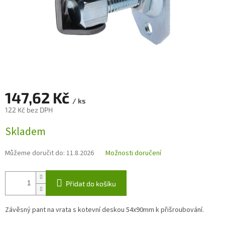
147,62 Kč
/ ks
122 Kč bez DPH
Měrná
Skladem
cena:
Můžeme doručit do:
11.8.2026
Možnosti doručení
Přidat do košíku
Závěsný pant na vrata s kotevní deskou 54x90mm k přišroubování.