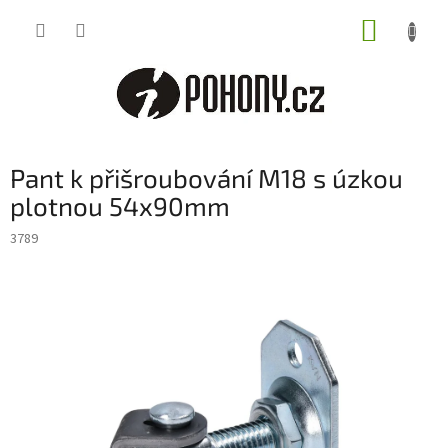
Přejít
NÁKUP
na
obsah
KOŠÍK
Pant k přišroubování M18 s úzkou
plotnou 54x90mm
3789