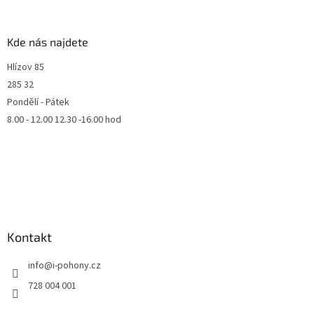
Kde nás najdete
Hlízov 85
285 32
Pondělí - Pátek
8.00 - 12.00 12.30 -16.00 hod
Kontakt
info
@
i-pohony.cz
728 004 001