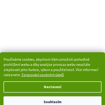
Používáme cookies, abychom Vám umožnili pohodlné
prohlížení webu a díky analýze provozu webu neustále
zlepšovali jeho funkce, výkon a použitelnost. Více informací
naleznete:
Zpracování osobních údajů
Vytvořil Shoptet
Nastavení
Copyright 2026
i-POHONY.cz
. Všechna práva vyhrazena.
Upravit
Souhlasím
nastavení cookies