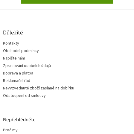
Z
á
p
a
Důležité
t
Kontakty
í
Obchodní podmínky
Napište nám
Zpracování osobních údajů
Doprava a platba
Reklamační řád
Nevyzvednuté zboží zaslané na dobírku
Odstoupení od smlouvy
Nepřehlédněte
Proč my