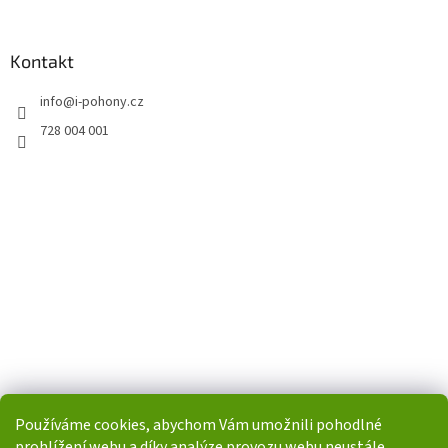
Kontakt
info
@
i-pohony.cz
728 004 001
Používáme cookies, abychom Vám umožnili pohodlné
prohlížení webu a díky analýze provozu webu neustále