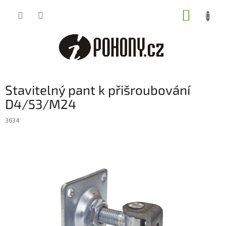
Přejít
NÁKUP
na
obsah
KOŠÍK
Stavitelný pant k přišroubování
D4/53/M24
3634