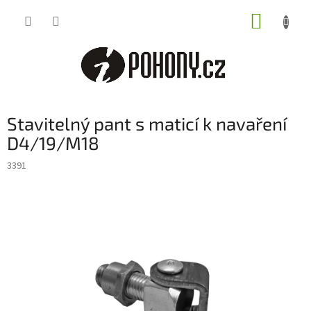
Přejít
NÁKUP
na
obsah
KOŠÍK
Stavitelný pant s maticí k navaření
D4/19/M18
3391