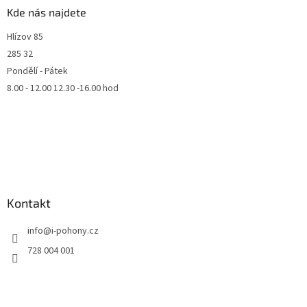
Kde nás najdete
Hlízov 85
285 32
Pondělí - Pátek
8.00 - 12.00 12.30 -16.00 hod
Kontakt
info
@
i-pohony.cz
728 004 001