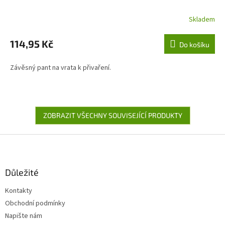
Skladem
114,95 Kč
Do košíku
Závěsný pant na vrata k přivaření.
ZOBRAZIT VŠECHNY SOUVISEJÍCÍ PRODUKTY
Z
á
p
a
Důležité
t
Kontakty
í
Obchodní podmínky
Napište nám