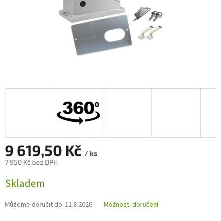
9 619,50 Kč
/ ks
7 950 Kč bez DPH
Měrná
Skladem
cena:
Můžeme doručit do:
11.8.2026
Možnosti doručení