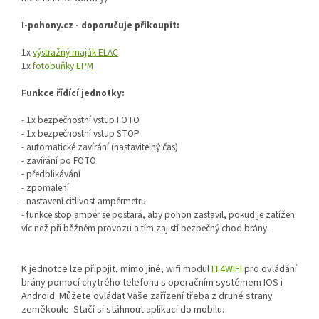
I-pohony.cz - doporučuje přikoupit:
1x
výstražný maják ELAC
1x
fotobuňky EPM
Funkce řídící jednotky:
- 1x bezpečnostní vstup FOTO
- 1x bezpečnostní vstup STOP
- automatické zavírání (nastavitelný čas)
- zavírání po FOTO
- předblikávání
- zpomalení
- nastavení citlivost ampérmetru
- funkce stop ampér se postará, aby pohon zastavil, pokud je zatížen
víc než při běžném provozu a tím zajistí bezpečný chod brány.
K jednotce lze připojit, mimo jiné, wifi modul
IT4WIFI
pro ovládání
brány pomocí chytrého telefonu s operačním systémem IOS i
Android. Můžete ovládat Vaše zařízení třeba z druhé strany
zeměkoule. Stačí si stáhnout aplikaci do mobilu.