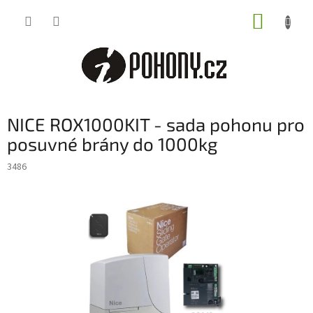
Přejít
NÁKUP
na
obsah
KOŠÍK
NICE ROX1000KIT - sada pohonu pro
posuvné brány do 1000kg
3486