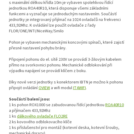
s maximální délkou křídla 10m je vybaven spolehlivou řídící
jednotkou ROA40R10, která disponuje všemi základními
funkcemi a vyznačuje se jednoduchým nastavením. Součástí
jednotky je integrovaný přijímač na 1024 ovladačů na frekvenci
433,92Mhz. K ovládání lze použít ovladače z řady
FLOR/ONE/INTI/NiceWay/Smilo
Pohon je vybaven mechanickými koncovými spínači, které zajistí
přesné nastavení pohybu brány.
Připojení pohonu do el. sítě 230V se provádí 3-žilovým kabelem
přímo na svorkovnici pohonu. Mechanické odblokování při
výpadku napájení se provádí klíčem z boku.
Díky nové verzi jednotky s konektorem IBTN je možno k pohonu
připojit ovládání
OVIEW
a wifi modul
IT4WIFI
.
Součástí balení jsou:
1 ks pohon ROX1000 se zabudovanou řídící jednotkou
ROA40R10
a přjímačem 433,92Mhz
1 ks
dálkového ovladače FLO2RE
2 ks kovového odblokovacího klíče
1 ks příslušenství pro montáž (kotevní deska, kotevní šrouby,
mechanické dorazy)