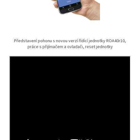
Představení pohonu s novou verzí řídící jednotky ROA40r10,
práce s přijímačem a ovladači, reset jednotky