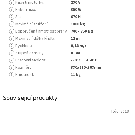
?
Napětí motorku
:
230 V
?
Příkon max.
:
350 W
?
Síla
:
670 N
?
Maximální zatížení
:
1000 kg
?
Doporučená hmotnost brány
:
700 - 750 Kg
?
Maximální délka křídla
:
12 m
?
Rychlost
:
0,18 m/s
?
Stupeň ochrany
:
IP 44
?
Pracovní teplota
:
-20°C ... +50°C
?
Rozměry
:
330x210x303mm
?
Hmotnost
:
11 kg
Související produkty
Kód:
3318