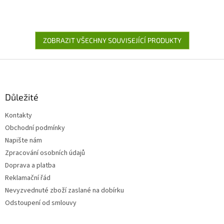
ZOBRAZIT VŠECHNY SOUVISEJÍCÍ PRODUKTY
Z
á
p
a
Důležité
t
Kontakty
í
Obchodní podmínky
Napište nám
Zpracování osobních údajů
Doprava a platba
Reklamační řád
Nevyzvednuté zboží zaslané na dobírku
Odstoupení od smlouvy