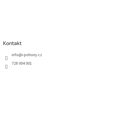
Kontakt
info
@
i-pohony.cz
728 004 001