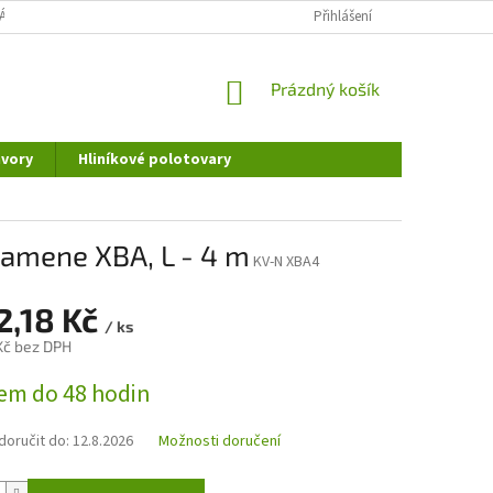
ÁNÍ OSOBNÍCH ÚDAJŮ
DOPRAVA A PLATBA
Přihlášení
REKLAMAČNÍ ŘÁD
NÁKUPNÍ
Prázdný košík
KOŠÍK
vory
Hliníkové polotovary
ramene XBA, L - 4 m
KV-N XBA4
2,18 Kč
/ ks
 Kč bez DPH
em do 48 hodin
oručit do:
12.8.2026
Možnosti doručení