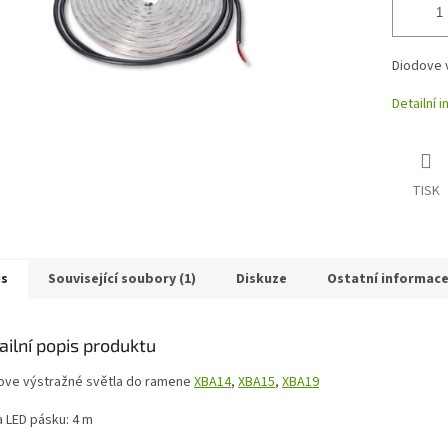
Diodove v
Detailní 
TISK
is
Související soubory (1)
Diskuze
Ostatní informac
ailní popis produktu
ove výstražné světla do ramene
XBA14
,
XBA15
,
XBA19
a LED pásku: 4 m