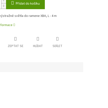
Přidat do košíku
ýstražné světla do ramene XBA, L - 4 m
informace
ZEPTAT SE
HLÍDAT
SDÍLET
e