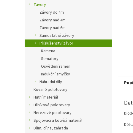
n
Závory
e
Závory do 4m
l
Závory nad 4m
Závory nad 6m
Samostatné závory
Příslušenství závor
Ramena
Semafory
Osvětlení ramen
Indukční smyčky
Náhradní díly
Pop
Kované polotovary
Hutní materiál
Det
Hliníkové polotovary
Nerezové polotovary
Diod
Spojovací a kotvící materiál
Délk
Dům, dílna, zahrada