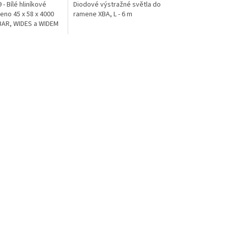
 - Bílé hliníkové
Diodové výstražné světla do
eno 45 x 58 x 4000
ramene XBA, L - 6 m
BAR, WIDES a WIDEM