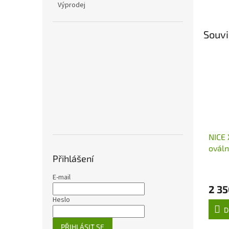
Výprodej
Souvi
NICE 
ováln
Přihlášení
92 x 
M-BA
E-mail
2 35
Heslo
D
PŘIHLÁSIT SE