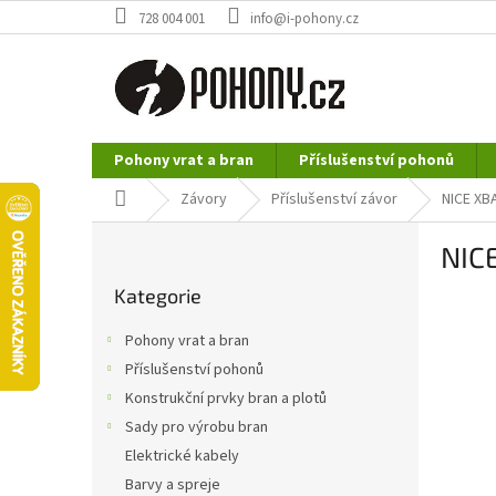
Přejít
728 004 001
info@i-pohony.cz
na
obsah
Pohony vrat a bran
Příslušenství pohonů
Nerezové polotovary
Hutní materiál
Domů
Závory
Příslušenství závor
NICE XBA
P
NICE
o
Přeskočit
s
Kategorie
kategorie
t
r
Pohony vrat a bran
a
Příslušenství pohonů
n
Konstrukční prvky bran a plotů
n
í
Sady pro výrobu bran
p
Elektrické kabely
a
Barvy a spreje