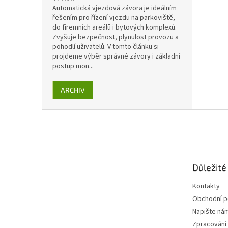
Automatická vjezdová závora je ideálním
řešením pro řízení vjezdu na parkoviště,
do firemních areálů i bytových komplexů.
Zvyšuje bezpečnost, plynulost provozu a
pohodlí uživatelů. V tomto článku si
projdeme výběr správné závory i základní
postup mon...
ARCHIV
Z
á
p
a
t
Důležité
í
Kontakty
Obchodní 
Napište ná
Zpracování