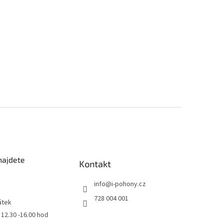
najdete
Kontakt
info
@
i-pohony.cz
728 004 001
átek
0 12.30 -16.00 hod