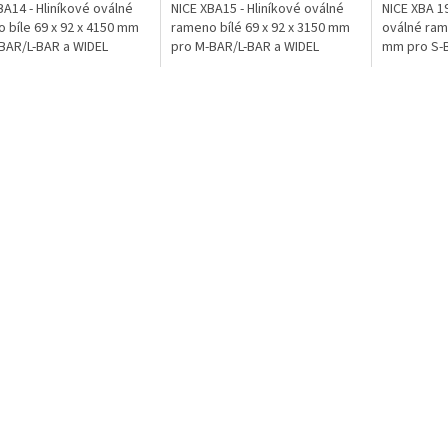
BA14 - Hliníkové oválné
NICE XBA15 - Hliníkové oválné
NICE XBA 19
 bíle 69 x 92 x 4150 mm
rameno bílé 69 x 92 x 3150 mm
oválné ram
BAR/L-BAR a WIDEL
pro M-BAR/L-BAR a WIDEL
mm pro S-