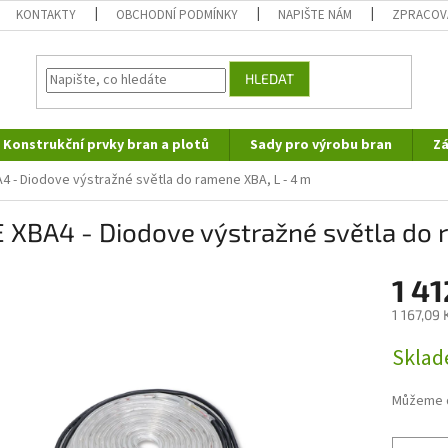
KONTAKTY
OBCHODNÍ PODMÍNKY
NAPIŠTE NÁM
ZPRACOV
HLEDAT
Konstrukční prvky bran a plotů
Sady pro výrobu bran
Zá
4 - Diodove výstražné světla do ramene XBA, L - 4 m
 XBA4 - Diodove výstražné světla do 
1 41
1 167,09
Měrná
Sklad
cena:
Můžeme d