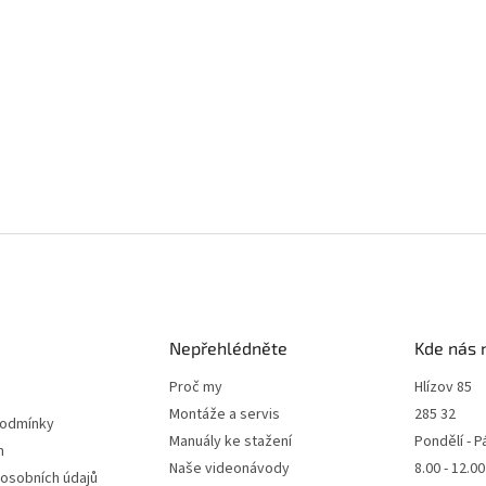
Nepřehlédněte
Kde nás 
Proč my
Hlízov 85
Montáže a servis
285 32
podmínky
Manuály ke stažení
Pondělí - P
m
Naše videonávody
8.00 - 12.0
 osobních údajů