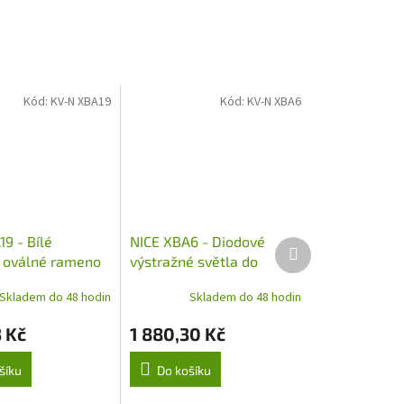
Kód:
KV-N XBA19
Kód:
KV-N XBA6
9 - Bílé
NICE XBA6 - Diodové
Další
é oválné rameno
výstražné světla do
produkt
x 4000 mm pro
ramene XBA, L - 6 m
Skladem do 48 hodin
Skladem do 48 hodin
-BAR, WIDES a
3 Kč
1 880,30 Kč
šíku
Do košíku