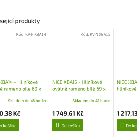
sející produkty
Kód:
KV-N XBA14
Kód:
KV-N XBA15
XBA14 - Hliníkové
NICE XBA15 - Hliníkové
NICE XBA1
é rameno bíle 69 x
oválné rameno bílé 69 x
hliníkov
4150 mm pro závora
92 x 3150 mm pro závora
45 x 58 
Skladem do 48 hodin
Skladem do 48 hodin
R/L-BAR a WIDEL
M-BAR/L-BAR a WIDEL
závora S
WIDEM
0,38 Kč
1 749,61 Kč
1 217,1
o košíku
Do košíku
Do ko