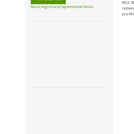
NICE X
Nová registrace
Zapomenuté heslo
rameno
pro M-