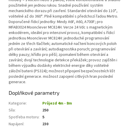
modely – s klíčem nebo s pákou, volně kombinovatelné a snadno
použitelné jen jednou rukou. Snadné používání: systém
mechanického dorazu při zavření. Standardní otevírání do 110°,
volitelné až do 360°. Plně kompatibilní s předchozí řadou Metro.
Doporučené řídicí jednotky: Mindy A6F, A60, A700F; pro
MFAB3024 Moonclever MC824H. Verze 24 Vdc s magnetickým
enkodérem, ideální pro intenzivní provoz, kompatibilní s řídicí
jednotkou Moonclever MC824H: jednoduché programování
jedním ze třech tlačítek; automatické načtení koncových poloh
při otevírání a zavírání; autodiagnostika poruch; programování
délky pauzy; křídlo pro pěší; zpomalení během otevírání a
zavírání; dvojí technologie detekce překážek; provoz zajištěn i
během výpadku dodávky elektrické energie díky volitelné
záložní baterii (PS324); možnost připojení bezpečnostních lišt
poslední generace. možnost zapojení citlivých hran poslední
generace.
Doplňkové parametry
Kategorie
:
Průjezd 4m - 8m
Síla
:
250
Spotřeba motoru
:
5
Napájení
:
230