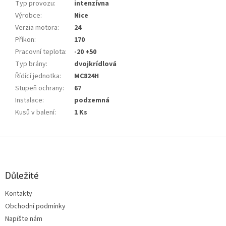
Typ provozu
:
intenzívna
Výrobce
:
Nice
Verzia motora
:
24
Příkon
:
170
Pracovní teplota
:
-20 +50
Typ brány
:
dvojkrídlová
Řídící jednotka
:
MC824H
Stupeň ochrany
:
67
Instalace
:
podzemná
Kusů v balení
:
1 Ks
Z
á
p
a
Důležité
t
Kontakty
í
Obchodní podmínky
Napište nám