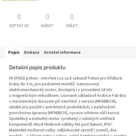
ZEPTAT SE
HLÍDAT
SDÍLET
Popis
Diskuze
Ostatní informace
Detailní popis produktu
HI-SPEED pohon - otevření cca za 8 sekund! Pohon pro křídlové
brány do 3 m, pro podzemní montáž. Samosvorný
elektromechanický motor, dostupný i v provedení 24 Vdc
s magnetickým enkodérem. Lisované základové krabice Fab Box
s mechanickým dorazem při otevření: z nerezu (MFABBOXI),
ideální pro použití v extrémních podmínkách; s kataforézní
povrchovou úpravou (MFABBOX), vysoce odolnou vůči korozi.
Spolehlivý a mohutný motor vyrobený z odolných vnitřních
komponentů. Nové hliníkové odlitky lité pod tlakem, IP67.
Maximální možnosti volby: odblokování zevnitř i zvenčí, dva