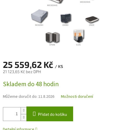
25 559,62 Kč
/ KS
21 123,65 Kč bez DPH
Měrná
Skladem do 48 hodin
cena:
Můžeme doručit do:
11.8.2026
Možnosti doručení
Přidat do košíku
Detailní informace