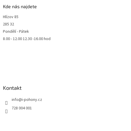
Kde nás najdete
Hlízov 85
285 32
Pondělí - Pátek
8.00 - 12.00 12.30 -16.00 hod
Kontakt
info
@
i-pohony.cz
728 004 001