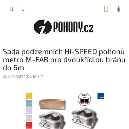
Přejít
NÁKUP
na
obsah
KOŠÍK
Sada podzemních HI-SPEED pohonů
metro M-FAB pro dvoukřídlou bránu
do 6m
KV-N FABKIT3024HS-KIT