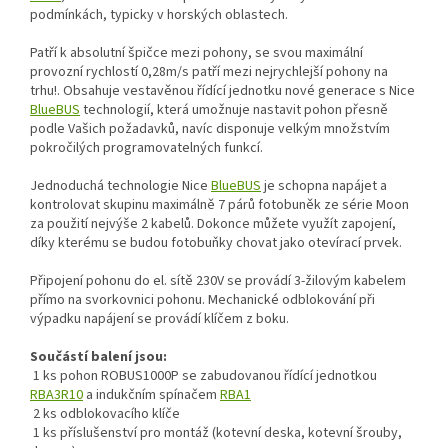
podmínkách, typicky v horských oblastech.
Patří k absolutní špičce mezi pohony, se svou maximální
provozní rychlostí 0,28m/s patří mezi nejrychlejší pohony na
trhu!. Obsahuje vestavěnou řídící jednotku nové generace s Nice
BlueBUS
technologií, která umožnuje nastavit pohon přesně
podle Vašich požadavků, navíc disponuje velkým množstvím
pokročilých programovatelných funkcí.
Jednoduchá technologie Nice
BlueBUS
je schopna napájet a
kontrolovat skupinu maximálně 7 párů fotobuněk ze série Moon
za použití nejvýše 2 kabelů. Dokonce můžete využít zapojení,
díky kterému se budou fotobuňky chovat jako otevírací prvek.
Připojení pohonu do el. sítě 230V se provádí 3-žilovým kabelem
přímo na svorkovnici pohonu. Mechanické odblokování při
výpadku napájení se provádí klíčem z boku.
Součástí balení jsou:
1 ks pohon ROBUS1000P se zabudovanou řídící jednotkou
RBA3R10
a indukčním spínačem
RBA1
2 ks odblokovacího klíče
1 ks příslušenství pro montáž (kotevní deska, kotevní šrouby,