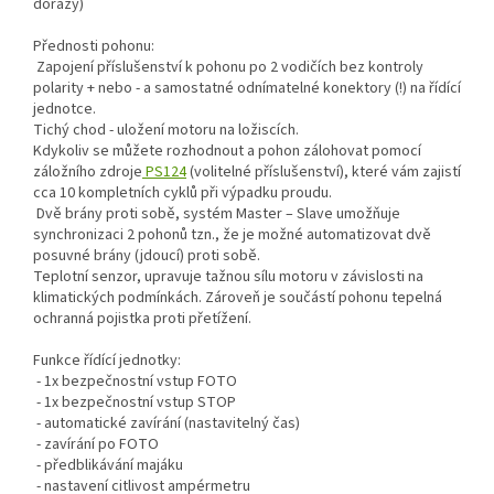
dorazy)
Přednosti pohonu:
Zapojení příslušenství k pohonu po 2 vodičích bez kontroly
polarity + nebo - a samostatné odnímatelné konektory (!) na řídící
jednotce.
Tichý chod - uložení motoru na ložiscích.
Kdykoliv se můžete rozhodnout a pohon zálohovat pomocí
záložního zdroje
PS124
(volitelné příslušenství), které vám zajistí
cca 10 kompletních cyklů při výpadku proudu.
Dvě brány proti sobě, systém Master – Slave umožňuje
synchronizaci 2 pohonů tzn., že je možné automatizovat dvě
posuvné brány (jdoucí) proti sobě.
Teplotní senzor, upravuje tažnou sílu motoru v závislosti na
klimatických podmínkách. Zároveň je součástí pohonu tepelná
ochranná pojistka proti přetížení.
Funkce řídící jednotky:
- 1x bezpečnostní vstup FOTO
- 1x bezpečnostní vstup STOP
- automatické zavírání (nastavitelný čas)
- zavírání po FOTO
- předblikávání majáku
- nastavení citlivost ampérmetru