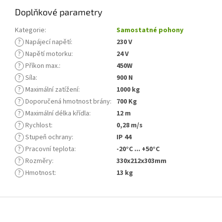
Doplňkové parametry
Kategorie
:
Samostatné pohony
?
Napájecí napětí
:
230 V
?
Napětí motorku
:
24 V
?
Příkon max.
:
450W
?
Síla
:
900 N
?
Maximální zatížení
:
1000 kg
?
Doporučená hmotnost brány
:
700 Kg
?
Maximální délka křídla
:
12 m
?
Rychlost
:
0,28 m/s
?
Stupeň ochrany
:
IP 44
?
Pracovní teplota
:
-20°C ... +50°C
?
Rozměry
:
330x212x303mm
?
Hmotnost
:
13 kg
Z
á