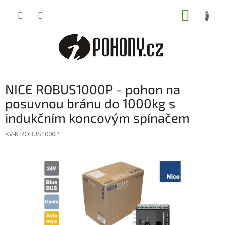
Přejít
NÁKUP
na
obsah
KOŠÍK
NICE ROBUS1000P - pohon na
posuvnou bránu do 1000kg s
indukčním koncovým spínačem
KV-N ROBUS1000P