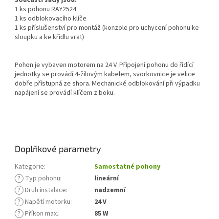
Součástí sady jsou:
1 ks pohonu RAY2524
1 ks odblokovacího klíče
1 ks příslušenství pro montáž (konzole pro uchycení pohonu ke
sloupku a ke křídlu vrat)
Pohon je vybaven motorem na 24 V. Připojení pohonu do řídící
jednotky se provádí 4-žilovým kabelem, svorkovnice je velice
dobře přístupná ze shora. Mechanické odblokování při výpadku
napájení se provádí klíčem z boku.
Doplňkové parametry
Kategorie
:
Samostatné pohony
?
Typ pohonu
:
lineární
?
Druh instalace
:
nadzemní
?
Napětí motorku
:
24 V
?
Příkon max.
:
85 W