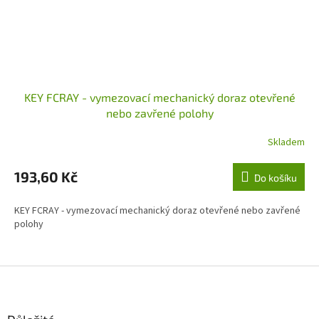
KEY FCRAY - vymezovací mechanický doraz otevřené
nebo zavřené polohy
Skladem
193,60 Kč
Do košíku
KEY FCRAY - vymezovací mechanický doraz otevřené nebo zavřené
polohy
Z
á
p