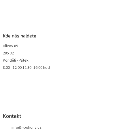
Kde nás najdete
Hlízov 85
285 32
Pondělí - Pátek
8.00 - 12.00 12.30 -16.00 hod
Kontakt
info
@
i-pohony.cz