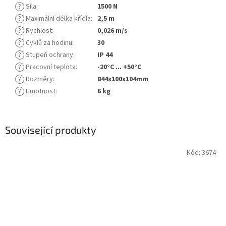
?
Síla
:
1500 N
?
Maximální délka křídla
:
2,5 m
?
Rychlost
:
0,026 m/s
?
Cyklů za hodinu
:
30
?
Stupeň ochrany
:
IP 44
?
Pracovní teplota
:
-20°C ... +50°C
?
Rozměry
:
844x100x104mm
?
Hmotnost
:
6 kg
Související produkty
Kód:
3674