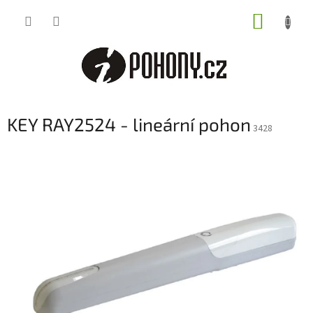
Přejít
NÁKUP
na
obsah
KOŠÍK
KEY RAY2524 - lineární pohon
3428