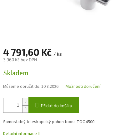
4 791,60 Kč
/ ks
3 960 Kč bez DPH
Měrná
Skladem
cena:
Můžeme doručit do:
10.8.2026
Možnosti doručení
Přidat do košíku
Samostatný teleskopický pohon toona TOO4500
Detailní informace