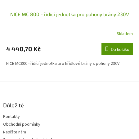
NICE MC 800 - řídící jednotka pro pohony brány 230V
Skladem
4 440,70 Kč
Do košíku
NICE MC800 - řídící jednotka pro křídlové brány s pohony 230V
Z
á
p
a
Důležité
t
Kontakty
í
Obchodní podmínky
Napište nám