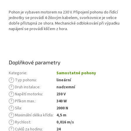
Pohon je vybaven motorem na 230 V. Připojení pohonu do řídící
jednotky se provádí 4-žilovým kabelem, svorkovnice je velice
dobře přístupná ze shora. Mechanické odblokování při výpadku
napájení se provádí klíčem z hora.
Doplňkové parametry
Kategorie
:
Samostatné pohony
?
Typ pohonu
:
lineární
?
Druh instalace
:
nadzemní
?
Napětí motorku
:
230 V
?
Příkon max.
:
340 W
?
Síla
:
2000 N
?
Maximální délka křídla
:
4,5 m
?
Rychlost
:
0,016 m/s
?
Cyklů za hodinu
:
24