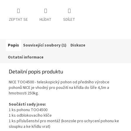
ZEPTAT SE
HLÍDAT
SDÍLET
Popis
Související soubory (1)
Diskuze
Ostatní informace
Detailní popis produktu
NICE TOO4500 - teleskopický pohon od předního výrobce
pohonů NICE je vhodný pro použití na křídla do šíře 4,5m a
hmotnosti 250kg.
Součástí sady jsou:
1 ks pohonu TOO4500
1 ks odblokovacího klíče
1 ks příslušenství pro montáž (konzole pro uchycení pohonu ke
sloupku a ke křídlu vrat)