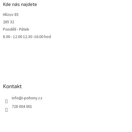
Kde nás najdete
Hlízov 85
285 32
Pondělí - Pátek
8.00 - 12.00 12.30 -16.00 hod
Kontakt
info
@
i-pohony.cz
728 004 001