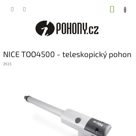
Přejít
NÁKUP
na
obsah
KOŠÍK
NICE TOO4500 - teleskopický pohon
3515