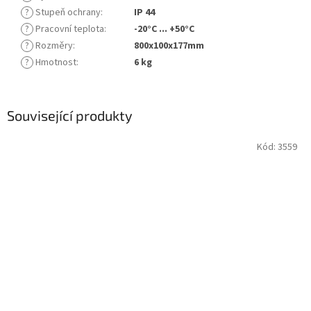
?
Stupeň ochrany
:
IP 44
?
Pracovní teplota
:
-20°C ... +50°C
?
Rozměry
:
800x100x177mm
?
Hmotnost
:
6 kg
Související produkty
Kód:
3559