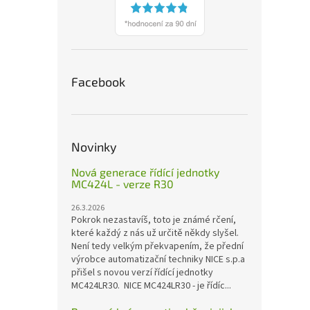
Facebook
Novinky
Nová generace řídící jednotky
MC424L - verze R30
26.3.2026
Pokrok nezastavíš, toto je známé rčení,
které každý z nás už určitě někdy slyšel.
Není tedy velkým překvapením, že přední
výrobce automatizační techniky NICE s.p.a
přišel s novou verzí řídící jednotky
MC424LR30. NICE MC424LR30 - je řídíc...