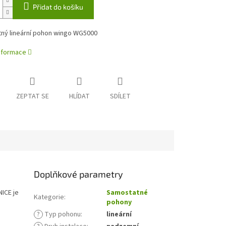
Přidat do košíku
ný lineární pohon wingo WG5000
informace
ZEPTAT SE
HLÍDAT
SDÍLET
e
Doplňkové parametry
ICE je
Samostatné
Kategorie
:
pohony
?
Typ pohonu
:
lineární