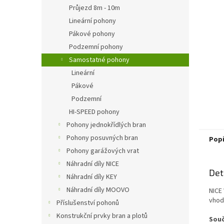
n
Průjezd 8m - 10m
e
Lineární pohony
l
Pákové pohony
Podzemní pohony
Samostatné pohony
Lineární
Pákové
Podzemní
HI-SPEED pohony
Pohony jednokřídlých bran
Pohony posuvných bran
Pop
Pohony garážových vrat
Náhradní díly NICE
Det
Náhradní díly KEY
Náhradní díly MOOVO
NICE
vhodn
Příslušenství pohonů
Konstrukční prvky bran a plotů
Souč