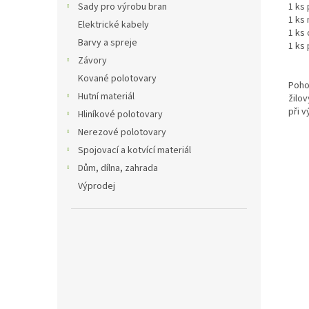
Sady pro výrobu bran
1 ks
1 ks
Elektrické kabely
1 ks
Barvy a spreje
1 ks 
Závory
Kované polotovary
Poho
Hutní materiál
žilo
při v
Hliníkové polotovary
Nerezové polotovary
Spojovací a kotvící materiál
Dům, dílna, zahrada
Výprodej