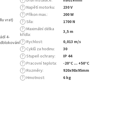
?
Druh instalace
:
nadzemní
?
Napětí motorku
:
230 V
?
Příkon max.
:
200 W
lu vrat)
?
Síla
:
1700 N
?
Maximální délka
3,5 m
křídla
:
ádí 4-
?
Rychlost
:
0,013 m/s
odblokování
?
Cyklů za hodinu
:
30
?
Stupeň ochrany
:
IP 44
?
Pracovní teplota
:
-20°C ... +50°C
?
Rozměry
:
920x98x95mm
?
Hmotnost
:
6 kg