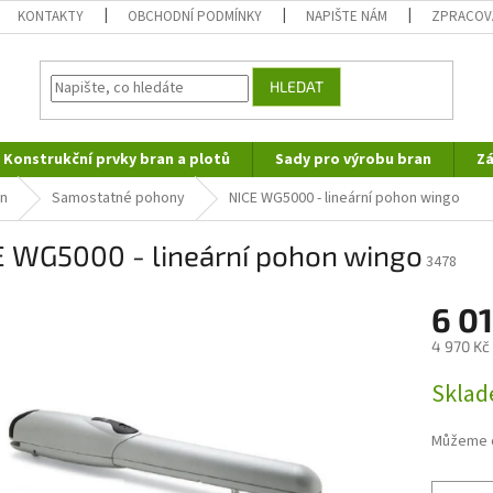
KONTAKTY
OBCHODNÍ PODMÍNKY
NAPIŠTE NÁM
ZPRACOV
HLEDAT
Konstrukční prvky bran a plotů
Sady pro výrobu bran
Zá
an
Samostatné pohony
NICE WG5000 - lineární pohon wingo
E WG5000 - lineární pohon wingo
3478
6 0
4 970 Kč
Měrná
Skla
cena:
Můžeme d