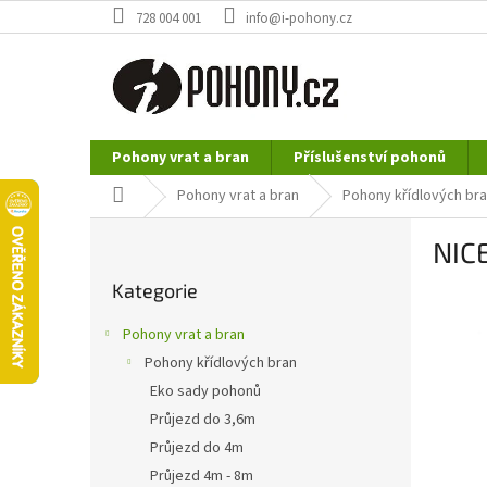
Přejít
728 004 001
info@i-pohony.cz
na
obsah
Pohony vrat a bran
Příslušenství pohonů
Nerezové polotovary
Hutní materiál
Domů
Pohony vrat a bran
Pohony křídlových br
P
NIC
o
Přeskočit
s
Kategorie
kategorie
t
r
Pohony vrat a bran
a
Pohony křídlových bran
n
Eko sady pohonů
n
í
Průjezd do 3,6m
p
Průjezd do 4m
a
Průjezd 4m - 8m