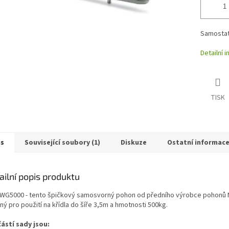
Samostat
Detailní 
TISK
is
Související soubory (1)
Diskuze
Ostatní informac
ailní popis produktu
 WG5000 - tento špičkový samosvorný pohon od předního výrobce pohonů N
ý pro použití na křídla do šíře 3,5m a hmotnosti 500kg.
ástí sady jsou: