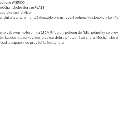
 pohonu WG5000
 mechanického dorazu PLA13
 odblokovacího klíče
příslušenství pro montáž (konzole pro uchycení pohonu ke sloupku a ke kříd
n je vybaven motorem na 230 V. Připojení pohonu do řídící jednotky se prov
vým kabelem, svorkovnice je velice dobře přístupná ze shora. Mechanické 
ýpadku napájení se provádí klíčem z hora.