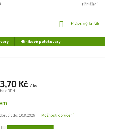
ÁNÍ OSOBNÍCH ÚDAJŮ
DOPRAVA A PLATBA
Přihlášení
REKLAMAČNÍ ŘÁD
NÁKUPNÍ
Prázdný košík
KOŠÍK
vory
Hliníkové polotovary
13,70 Kč
/ ks
 bez DPH
dem
oručit do:
10.8.2026
Možnosti doručení