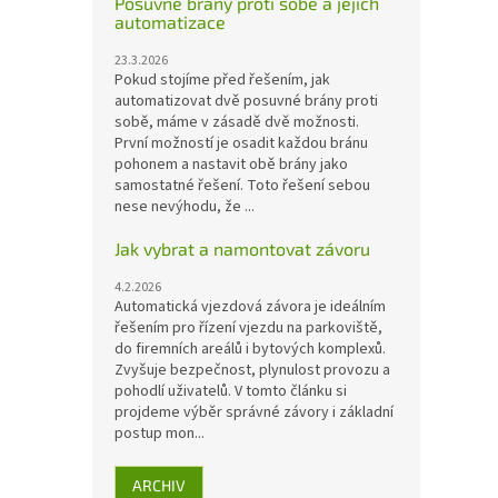
Posuvné brány proti sobě a jejich
automatizace
23.3.2026
Pokud stojíme před řešením, jak
automatizovat dvě posuvné brány proti
sobě, máme v zásadě dvě možnosti.
První možností je osadit každou bránu
pohonem a nastavit obě brány jako
samostatné řešení. Toto řešení sebou
nese nevýhodu, že ...
Jak vybrat a namontovat závoru
4.2.2026
Automatická vjezdová závora je ideálním
řešením pro řízení vjezdu na parkoviště,
do firemních areálů i bytových komplexů.
Zvyšuje bezpečnost, plynulost provozu a
pohodlí uživatelů. V tomto článku si
projdeme výběr správné závory i základní
postup mon...
ARCHIV