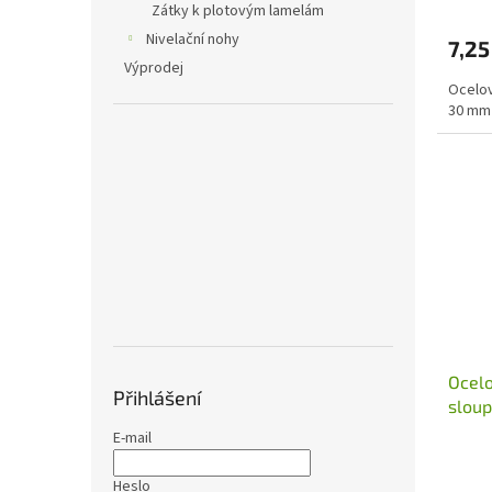
Zátky k plotovým lamelám
Nivelační nohy
7,25
Výprodej
Ocelov
30 mm
Ocelo
Přihlášení
slou
E-mail
Heslo