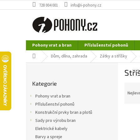
Přejít
728 004 001
info@i-pohony.cz
na
obsah
Pohony vrat a bran
Příslušenství pohonů
Nerezové polotovary
Hutní materiál
Domů
Dům, dílna, zahrada
Zátky a stříšky
P
Stří
o
Přeskočit
s
Kategorie
kategorie
Ř
t
a
r
Nejlev
Pohony vrat a bran
z
a
Příslušenství pohonů
e
n
n
Konstrukční prvky bran a plotů
n
í
í
Sady pro výrobu bran
p
p
Elektrické kabely
r
a
Barvy a spreje