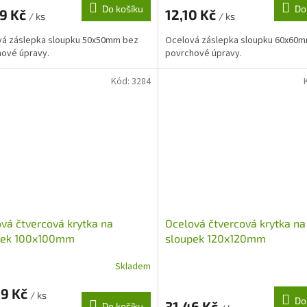
Do košíku
Do
89 Kč
12,10 Kč
/ ks
/ ks
vá záslepka sloupku 50x50mm bez
Ocelová záslepka sloupku 60x60
ové úpravy.
povrchové úpravy.
Kód:
3284
vá čtvercová krytka na
Ocelová čtvercová krytka na
pek 100x100mm
sloupek 120x120mm
Skladem
99 Kč
/ ks
Do
31,46 Kč
Do košíku