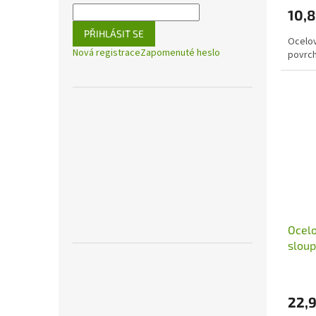
10,
PŘIHLÁSIT SE
Ocelo
Nová registrace
Zapomenuté heslo
povrch
Ocelo
slou
22,