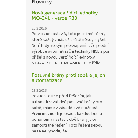
Novinky
Nová generace řídící jednotky
MC424L - verze R30
26.3.2026
Pokrok nezastavíš, toto je známé rčení,
které každý z nás už určitě někdy slyšel.
Není tedy velkým překvapením, že přední
výrobce automatizační techniky NICE s.p.a
přišel s novou verzí řídící jednotky
MC424LR30. NICE MC424LR30 - je řídíc...
Posuvné brány proti sobě a jejich
automatizace
23.3.2026
Pokud stojíme před řešením, jak
automatizovat dvě posuvné brány proti
sobě, máme v zásadě dvě možnosti.
První možností je osadit každou bránu
pohonem a nastavit obě brány jako
samostatné řešení. Toto řešení sebou
nese nevýhodu, že ...