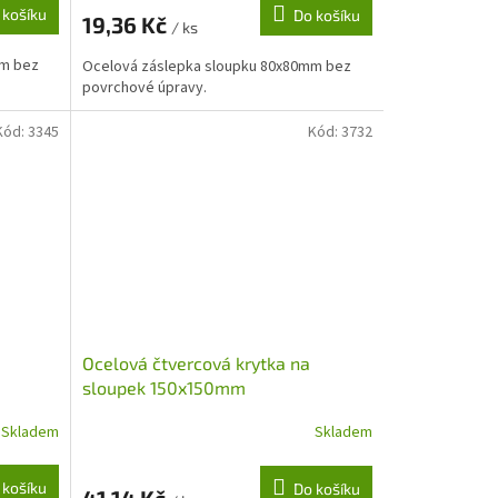
 košíku
Do košíku
19,36 Kč
/ ks
mm bez
Ocelová záslepka sloupku 80x80mm bez
povrchové úpravy.
Kód:
3345
Kód:
3732
Ocelová čtvercová krytka na
sloupek 150x150mm
Skladem
Skladem
 košíku
Do košíku
41,14 Kč