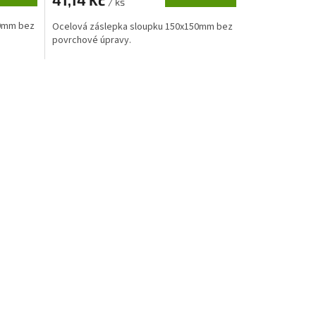
/ ks
20mm bez
Ocelová záslepka sloupku 150x150mm bez
povrchové úpravy.