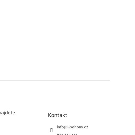
najdete
Kontakt
info
@
i-pohony.cz