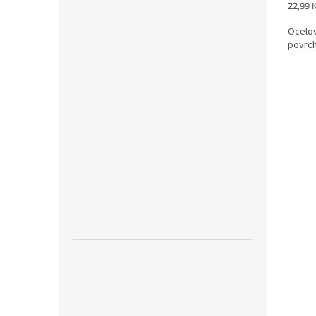
Měrná
22,99 K
cena:
Ocelo
povrch