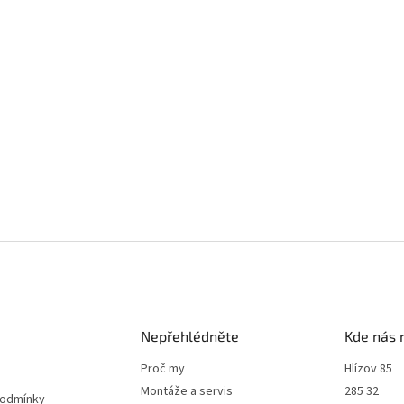
Nepřehlédněte
Kde nás 
Proč my
Hlízov 85
Montáže a servis
285 32
podmínky