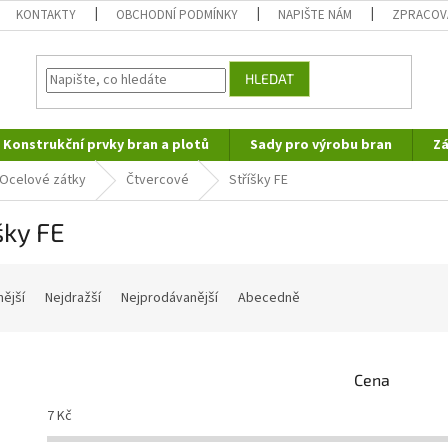
KONTAKTY
OBCHODNÍ PODMÍNKY
NAPIŠTE NÁM
ZPRACOV
HLEDAT
Konstrukční prvky bran a plotů
Sady pro výrobu bran
Zá
Ocelové zátky
Čtvercové
Stříšky FE
šky FE
nější
Nejdražší
Nejprodávanější
Abecedně
Cena
7
Kč