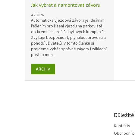
Jak vybrat a namontovat závoru
4.2.2026
Automatická vjezdová závora je ideálním
řešením pro řízení vjezdu na parkoviště,
do firemních areálů i bytových komplexů.
Zvyšuje bezpečnost, plynulost provozu a
pohodlí uživatelů. V tomto článku si
projdeme výběr správné závory i základní
postup mon...
ARCHIV
Z
á
p
a
t
Důležité
í
Kontakty
Obchodní 