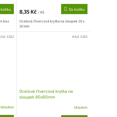
 košíku
Do košíku
8,35 Kč
/ KS
mm bez
Ocelová čtvercová krytka na sloupek 20 x
20 mm
Kód:
3282
Kód:
3283
Ocelová čtvercová krytka na
sloupek 80x80mm
Skladem
Skladem