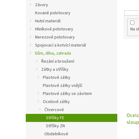
o
n
Závory
d
e
Kované polotovary
u
l
k
Hutní materiál
t
Hliníkové polotovary
Na s
ů
Nerezové polotovary
Spojovací a kotvící materiál
V
Dům, dílna, zahrada
ý
p
Řezání a broušení
i
Zátky a stříšky
s
Plastové zátky
p
Plastové zátky vnější
r
Plastové zátky se závitem
o
Ocelové zátky
d
u
Čtvercové
Ocelo
k
Stříšky FE
slou
t
Stříšky ZN
ů
Obdelníkové