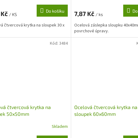
Do košíku
Do
 Kč
7,87 Kč
/ KS
/ ks
á čtvercová krytka na sloupek 30 x
Ocelová záslepka sloupku 40x40
povrchové úpravy.
Kód:
3484
vá čtvercová krytka na
Ocelová čtvercová krytka na
pek 50x50mm
sloupek 60x60mm
Skladem