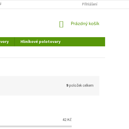
ÁNÍ OSOBNÍCH ÚDAJŮ
DOPRAVA A PLATBA
Přihlášení
REKLAMAČNÍ ŘÁD
NÁKUPNÍ
Prázdný košík
KOŠÍK
vory
Hliníkové polotovary
9
položek celkem
42
Kč