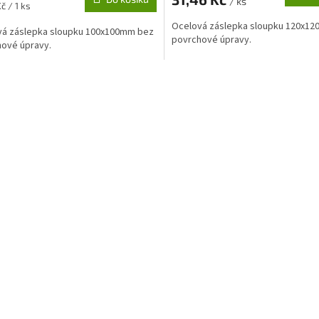
/ ks
č / 1 ks
Ocelová záslepka sloupku 120x1
vá záslepka sloupku 100x100mm bez
povrchové úpravy.
ové úpravy.
O
v
l
á
d
a
c
í
p
r
v
k
y
v
ý
p
i
s