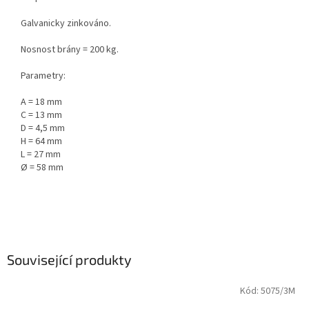
Galvanicky zinkováno.
Nosnost brány = 200 kg.
Parametry:
A = 18 mm
C = 13 mm
D = 4,5 mm
H = 64 mm
L = 27 mm
Ø = 58 mm
Související produkty
Kód:
5075/3M