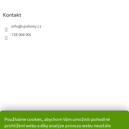
Kontakt
info
@
i-pohony.cz
728 004 001
Používáme cookies, abychom Vám umožnili pohodlné
prohlížení webu a díky analýze provozu webu neustále