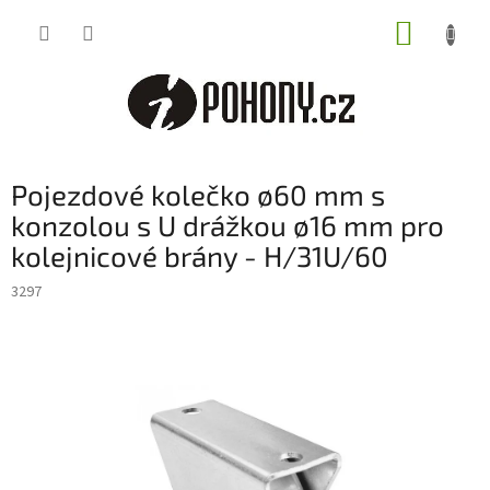
Přejít
NÁKUP
na
obsah
KOŠÍK
Pojezdové kolečko ø60 mm s
konzolou s U drážkou ø16 mm pro
kolejnicové brány - H/31U/60
3297