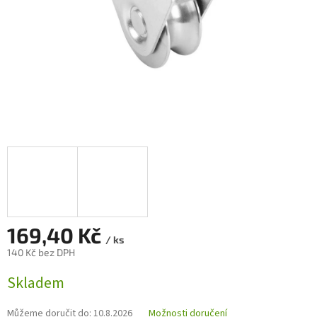
169,40 Kč
/ ks
140 Kč bez DPH
Měrná
Skladem
cena:
Můžeme doručit do:
10.8.2026
Možnosti doručení