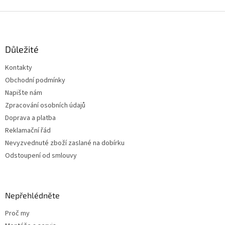
Z
á
p
a
Důležité
t
Kontakty
í
Obchodní podmínky
Napište nám
Zpracování osobních údajů
Doprava a platba
Reklamační řád
Nevyzvednuté zboží zaslané na dobírku
Odstoupení od smlouvy
Nepřehlédněte
Proč my