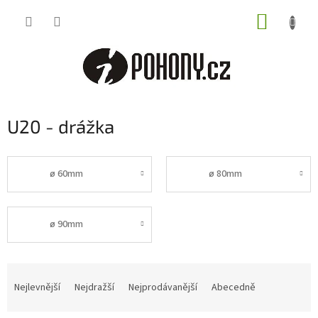
Přejít
NÁKUP
na
obsah
KOŠÍK
U20 - drážka
ø 60mm
ø 80mm
ø 90mm
Ř
a
Nejlevnější
Nejdražší
Nejprodávanější
Abecedně
z
e