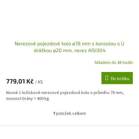
Nerezové pojezdové kolo ø78 mm s konzolou s U
drážkou ø20 mm, nerez AISI304
Skladem do 48 hodin
Do košíku
779,01 Kč
/ KS
Nosné 1-ložiskové nerezové pojezdové kolo o průměru 78 mm,
nosnost brány = 400 kg.
7
položek celkem
O
v
l
Z
á
á