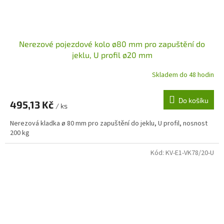
Nerezové pojezdové kolo ø80 mm pro zapuštění do
jeklu, U profil ø20 mm
Skladem do 48 hodin
Do košíku
495,13 Kč
/ ks
Nerezová kladka ø 80 mm pro zapuštění do jeklu, U profil, nosnost
200 kg
Kód:
KV-E1-VK78/20-U