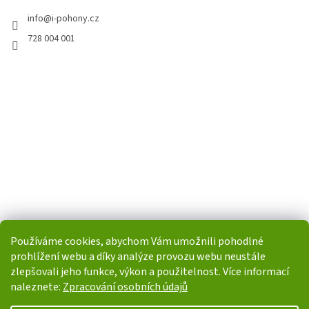
info
@
i-pohony.cz
728 004 001
Používáme cookies, abychom Vám umožnili pohodlné
prohlížení webu a díky analýze provozu webu neustále
zlepšovali jeho funkce, výkon a použitelnost. Více informací
naleznete:
Zpracování osobních údajů