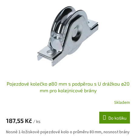
ý
p
i
s
p
r
o
d
u
k
t
ů
Pojezdové kolečko ø80 mm s podpěrou s U drážkou ø20
mm pro kolejnicové brány
Skladem
Do košíku
187,55 Kč
/ ks
Nosné 1-ložiskové pojezdové kolo o průměru 80 mm, nosnost brány