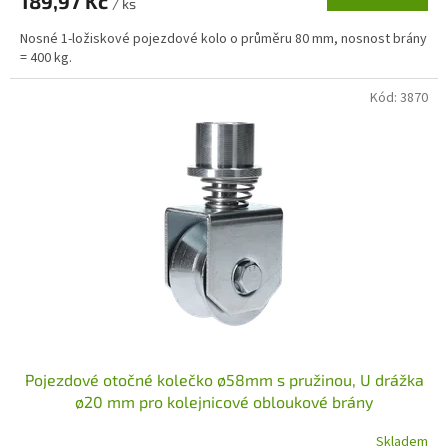
189,97 Kč
/ ks
Nosné 1-ložiskové pojezdové kolo o průměru 80 mm, nosnost brány
= 400 kg.
Kód:
3870
Pojezdové otočné kolečko ø58mm s pružinou, U drážka
ø20 mm pro kolejnicové obloukové brány
Skladem