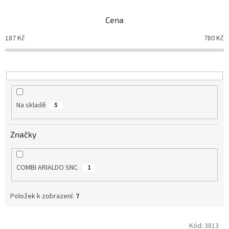
n
Cena
í
p
187
Kč
780
Kč
r
o
d
u
k
t
Na skladě
5
ů
Značky
COMBI ARIALDO SNC
1
Položek k zobrazení:
7
V
Kód:
3813