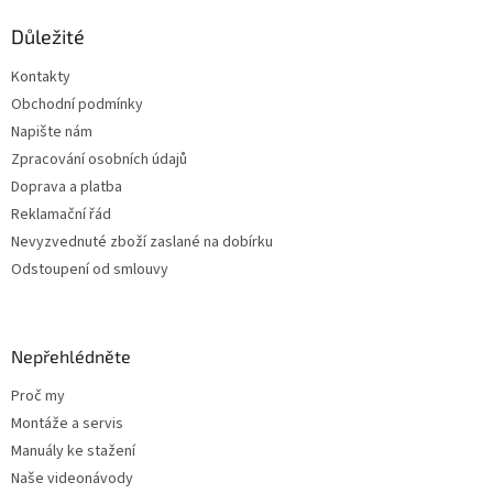
d
p
a
a
Důležité
c
t
í
Kontakty
í
p
Obchodní podmínky
r
v
Napište nám
k
Zpracování osobních údajů
y
Doprava a platba
v
ý
Reklamační řád
p
Nevyzvednuté zboží zaslané na dobírku
i
Odstoupení od smlouvy
s
u
Nepřehlédněte
Proč my
Montáže a servis
Manuály ke stažení
Naše videonávody