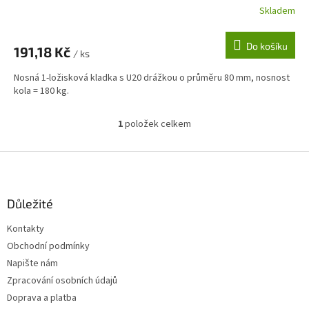
Skladem
Do košíku
191,18 Kč
/ ks
Nosná 1-ložisková kladka s U20 drážkou o průměru 80 mm, nosnost
kola = 180 kg.
1
položek celkem
O
v
l
Z
á
á
d
p
a
a
Důležité
c
t
í
Kontakty
í
p
Obchodní podmínky
r
v
Napište nám
k
Zpracování osobních údajů
y
Doprava a platba
v