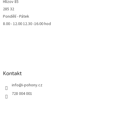
Hlízov 85
285 32
Pondělí - Pátek
8.00 - 12.00 12.30 -16.00 hod
Kontakt
info
@
i-pohony.cz
728 004 001