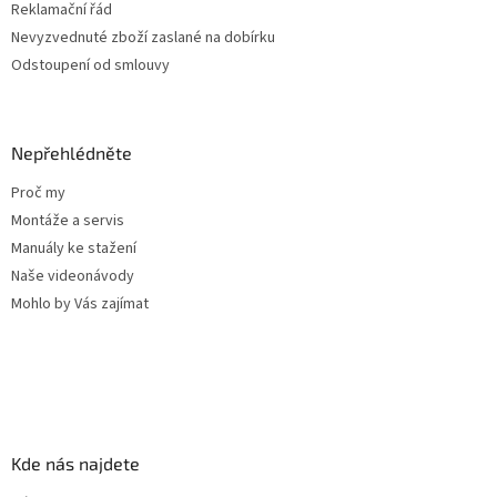
ý
Reklamační řád
p
Nevyzvednuté zboží zaslané na dobírku
i
Odstoupení od smlouvy
s
u
Nepřehlédněte
Proč my
Montáže a servis
Manuály ke stažení
Naše videonávody
Mohlo by Vás zajímat
Kde nás najdete