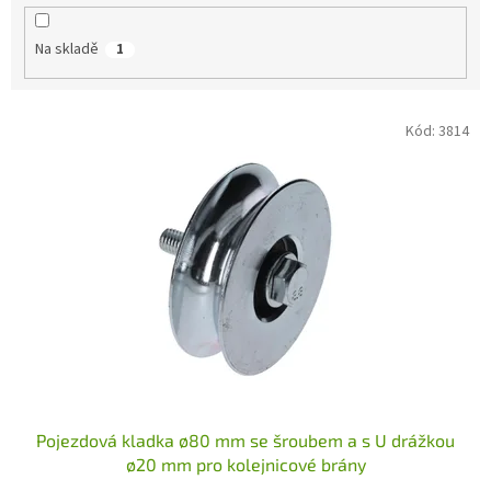
k
t
Na skladě
1
ů
V
Kód:
3814
ý
p
i
s
p
r
o
d
u
k
t
ů
Pojezdová kladka ø80 mm se šroubem a s U drážkou
ø20 mm pro kolejnicové brány