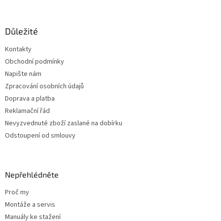
á
p
a
Důležité
t
Kontakty
í
Obchodní podmínky
Napište nám
Zpracování osobních údajů
Doprava a platba
Reklamační řád
Nevyzvednuté zboží zaslané na dobírku
Odstoupení od smlouvy
Nepřehlédněte
Proč my
Montáže a servis
Manuály ke stažení