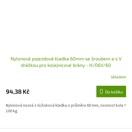
Nylonová pojezdová kladka 60mm se šroubem a s V
drážkou pro kolejnicové brány - H/06V/60
Skladem
94,38 Kč
Do košíku
Nylonová nosná 1-ložisková kladka o průměru 60 mm, nosnost kola =
100 kg.
Z