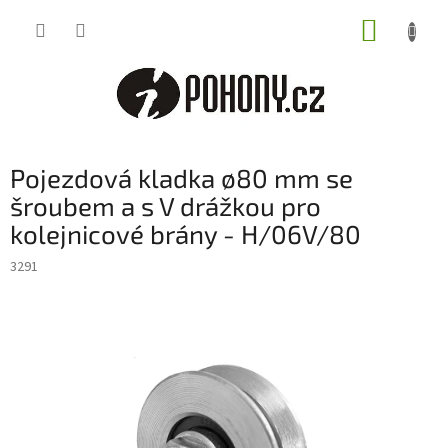
Přejít
NÁKUP
na
obsah
KOŠÍK
Pojezdová kladka ø80 mm se
šroubem a s V drážkou pro
kolejnicové brány - H/06V/80
3291