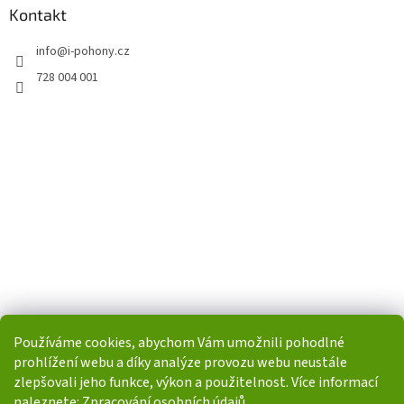
Kontakt
info
@
i-pohony.cz
728 004 001
Používáme cookies, abychom Vám umožnili pohodlné
prohlížení webu a díky analýze provozu webu neustále
zlepšovali jeho funkce, výkon a použitelnost. Více informací
naleznete:
Zpracování osobních údajů