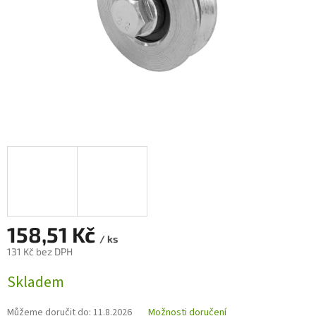
158,51 Kč
/ ks
131 Kč bez DPH
Měrná
Skladem
cena:
Můžeme doručit do:
11.8.2026
Možnosti doručení