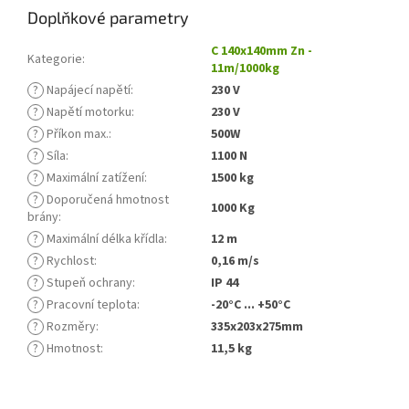
Doplňkové parametry
C 140x140mm Zn -
Kategorie
:
11m/1000kg
?
Napájecí napětí
:
230 V
?
Napětí motorku
:
230 V
?
Příkon max.
:
500W
?
Síla
:
1100 N
?
Maximální zatížení
:
1500 kg
?
Doporučená hmotnost
1000 Kg
brány
:
?
Maximální délka křídla
:
12 m
?
Rychlost
:
0,16 m/s
?
Stupeň ochrany
:
IP 44
?
Pracovní teplota
:
-20°C ... +50°C
?
Rozměry
:
335x203x275mm
?
Hmotnost
:
11,5 kg