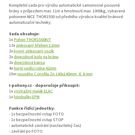
Kompletní sada pro výrobu automatické samonosné posuvné
brány s průjezdem max. 11m a hmotností max. 1000kg, vybavená
pohonem NICE THOR1500 od předního výrobce kvalitní bránové
automatizační techniky.
Sada obsahuje:
1x
Pohon THOR1500KIT
12x
zinkovaný hřeben 12mm
2x
kyvný zinkovaný vozík
2x
dojezdové kolo na bránu
2x
dojezdová kapsa
4x
horní vodící rolna 42mm
15m
nosného C profilu Zn 140x140mm, tl. 6 mm
I-pohony.cz - doporučuje přikoupit:
1x
výstražný maják ELAC
1x
fotobuňky EPM
Funkce řídící jednotky:
- 1x bezpečnostní vstup FOTO
- 1x bezpečnostní vstup STOP
- automatické zavírání (nastavitelný čas)
- zavírání po FOTO