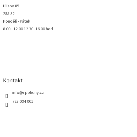
Hlízov 85
285 32
Pondělí - Pátek
8.00 - 12.00 12.30 -16.00 hod
Kontakt
info
@
i-pohony.cz
728 004 001