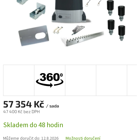
57 354 Kč
/ sada
47 400 Kč bez DPH
Měrná
Skladem do 48 hodin
cena:
Můžeme doručit do:
12.8.2026
Možnosti doručení