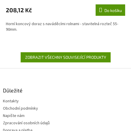
208,12 Kč
Do košíku
Horní koncový doraz s naváděcími rolnami - stavitelná rozteč 55-
90mm.
ZOBRAZIT VŠECHNY SOUVISEJÍCÍ PRODUKTY
Z
á
p
a
Důležité
t
Kontakty
í
Obchodní podmínky
Napište nám
Zpracování osobních údajů
Doprava a platba