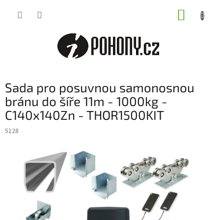
Přejít
NÁKUP
na
obsah
KOŠÍK
Sada pro posuvnou samonosnou
bránu do šíře 11m - 1000kg -
C140x140Zn - THOR1500KIT
5128