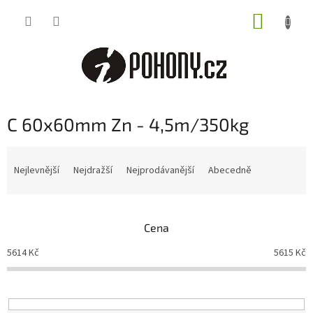
Přejít
NÁKUP
na
obsah
KOŠÍK
C 60x60mm Zn - 4,5m/350kg
Ř
a
Nejlevnější
Nejdražší
Nejprodávanější
Abecedně
z
e
n
Cena
í
p
5614
Kč
5615
Kč
r
o
d
u