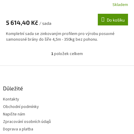
Skladem
Do košíku
5 614,40 Kč
/ sada
Kompletní sada se zinkovaným profilem pro výrobu posuvné
samonosné brány do šíře 4,5m - 350kg bez pohonu.
1
položek celkem
O
v
l
Z
á
á
d
p
a
a
Důležité
c
t
í
Kontakty
í
p
Obchodní podmínky
r
v
Napište nám
k
Zpracování osobních údajů
y
Doprava a platba
v