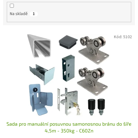
k
t
Na skladě
1
ů
V
Kód:
5102
ý
p
i
s
p
r
o
d
u
k
t
ů
Sada pro manuální posuvnou samonosnou bránu do šíře
4,5m - 350kg - C60Zn