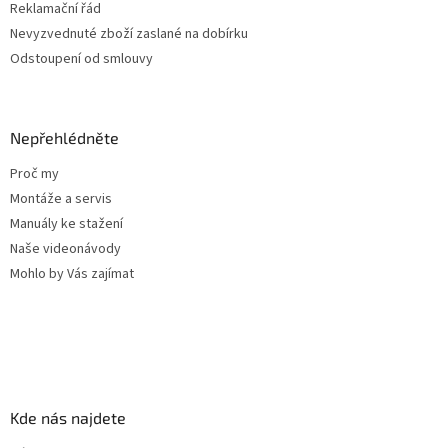
ý
Reklamační řád
p
Nevyzvednuté zboží zaslané na dobírku
i
Odstoupení od smlouvy
s
u
Nepřehlédněte
Proč my
Montáže a servis
Manuály ke stažení
Naše videonávody
Mohlo by Vás zajímat
Kde nás najdete