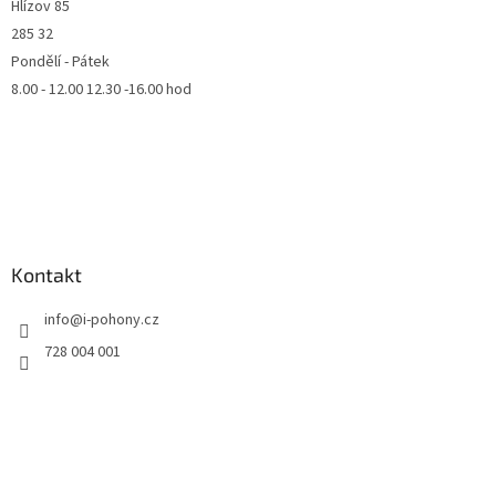
Hlízov 85
285 32
Pondělí - Pátek
8.00 - 12.00 12.30 -16.00 hod
Kontakt
info
@
i-pohony.cz
728 004 001