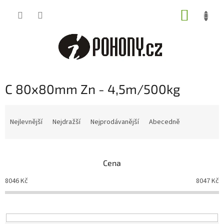
Přejít
NÁKUP
na
obsah
KOŠÍK
C 80x80mm Zn - 4,5m/500kg
Ř
a
Nejlevnější
Nejdražší
Nejprodávanější
Abecedně
z
e
n
Cena
í
p
8046
Kč
8047
Kč
r
o
d
u