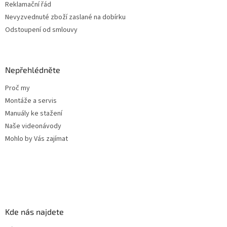
ý
Reklamační řád
p
Nevyzvednuté zboží zaslané na dobírku
i
Odstoupení od smlouvy
s
u
Nepřehlédněte
Proč my
Montáže a servis
Manuály ke stažení
Naše videonávody
Mohlo by Vás zajímat
Kde nás najdete