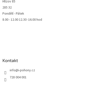
Hlízov 85
285 32
Pondělí - Pátek
8.00 - 12.00 12.30 -16.00 hod
Kontakt
info
@
i-pohony.cz
728 004 001