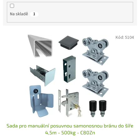
k
t
Na skladě
1
ů
V
Kód:
5104
ý
p
i
s
p
r
o
d
u
k
t
ů
Sada pro manuální posuvnou samonosnou bránu do šíře
4,5m - 500kg - C80Zn