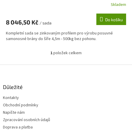
Skladem
Do košíku
8 046,50 Kč
/ sada
Kompletní sada se zinkovaným profilem pro výrobu posuvné
samonosné brány do šíře 4,5m - 500kg bez pohonu.
1
položek celkem
O
v
l
Z
á
á
d
p
a
a
Důležité
c
t
í
Kontakty
í
p
Obchodní podmínky
r
v
Napište nám
k
Zpracování osobních údajů
y
Doprava a platba
v