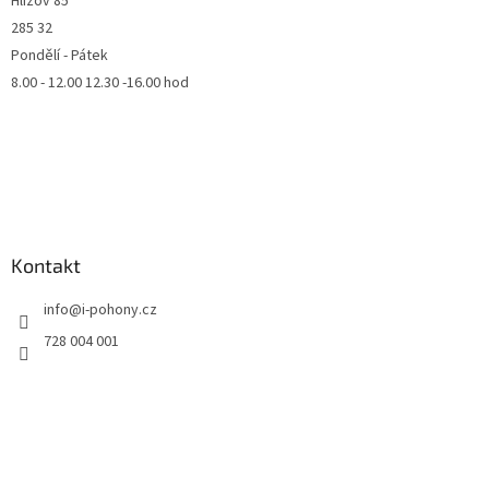
Hlízov 85
285 32
Pondělí - Pátek
8.00 - 12.00 12.30 -16.00 hod
Kontakt
info
@
i-pohony.cz
728 004 001