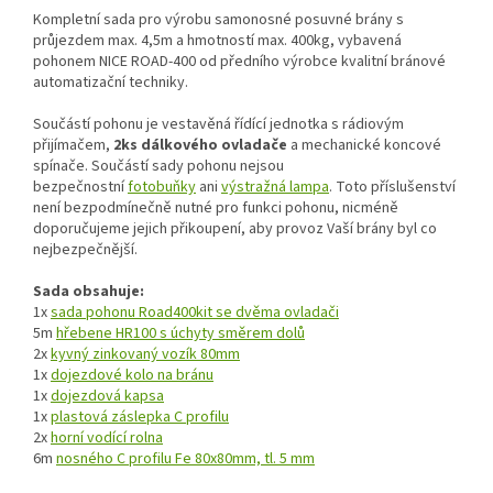
Kompletní sada pro výrobu samonosné posuvné brány s
průjezdem max. 4,5m a hmotností max. 400kg, vybavená
pohonem NICE ROAD-400 od předního výrobce kvalitní bránové
automatizační techniky.
Součástí pohonu je vestavěná řídící jednotka s rádiovým
přijímačem,
2ks dálkového ovladače
a mechanické koncové
spínače. Součástí sady pohonu nejsou
bezpečnostní
fotobuňky
ani
výstražná lampa
. Toto příslušenství
není bezpodmínečně nutné pro funkci pohonu, nicméně
doporučujeme jejich přikoupení, aby provoz Vaší brány byl co
nejbezpečnější.
Sada obsahuje:
1x
sada pohonu Road400kit se dvěma ovladači
5m
hřebene HR100 s úchyty směrem dolů
2x
kyvný zinkovaný vozík 80mm
1x
dojezdové kolo na bránu
1x
dojezdová kapsa
1x
plastová záslepka C profilu
2x
horní vodící rolna
6m
nosného C profilu Fe 80x80mm, tl. 5 mm