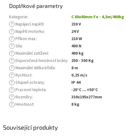
Doplňkové parametry
Kategorie
:
C 80x80mm Fe - 4,5m/400kg
?
Napájecí napětí
:
230 V
?
Napětí motorku
:
24 V
?
Příkon max.
:
210 W
?
Síla
:
400 N
?
Maximální zatížení
:
400 kg
?
Doporučená hmotnost brány
:
250 - 300 Kg
?
Maximální délka křídla
:
8 m
?
Rychlost
:
0,25 m/s
?
Stupeň ochrany
:
IP 44
?
Pracovní teplota
:
-20°C ... +50°C
?
Rozměry
:
330x195x277mm
?
Hmotnost
:
8 kg
Související produkty