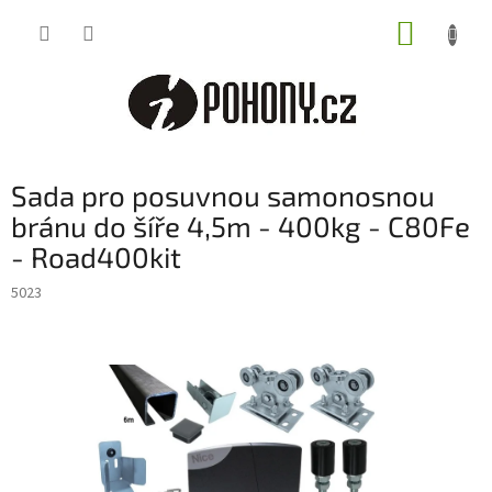
Přejít
NÁKUP
na
obsah
KOŠÍK
Sada pro posuvnou samonosnou
bránu do šíře 4,5m - 400kg - C80Fe
- Road400kit
5023